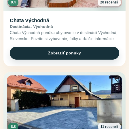
9.4
20 recenzií
Chata Východná
Destinácia: Východná
Chata Východná ponúka ubytovanie v destinácii Východná,
Slovensko. Pozrite si vybavenie, fotky a ďalšie informácie.
Zobraziť ponuky
8.8
11 recenzií