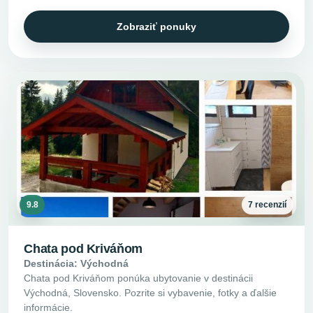
Zobraziť ponuky
9.8
7 recenzií
Chata pod Kriváňom
Destinácia: Východná
Chata pod Kriváňom ponúka ubytovanie v destinácii
Východná, Slovensko. Pozrite si vybavenie, fotky a ďalšie
informácie.