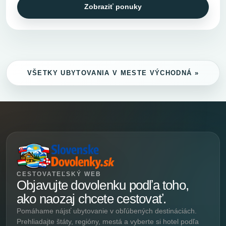
Zobraziť ponuky
VŠETKY UBYTOVANIA V MESTE VÝCHODNÁ »
CESTOVATEĽSKÝ WEB
Objavujte dovolenku podľa toho,
ako naozaj chcete cestovať.
Pomáhame nájsť ubytovanie v obľúbených destináciách.
Prehliadajte štáty, regióny, mestá a vyberte si hotel podľa