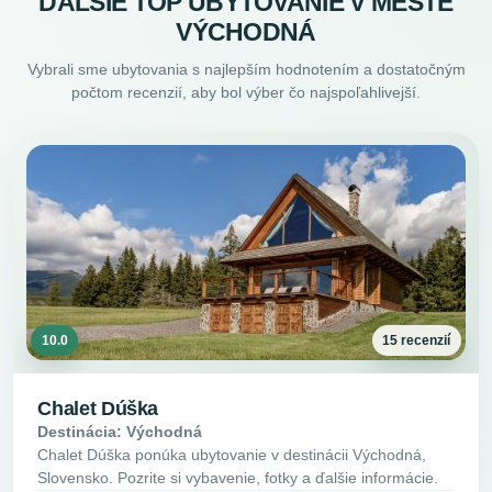
ĎALŠIE TOP UBYTOVANIE V MESTE
VÝCHODNÁ
Vybrali sme ubytovania s najlepším hodnotením a dostatočným
počtom recenzií, aby bol výber čo najspoľahlivejší.
10.0
15 recenzií
Chalet Dúška
Destinácia: Východná
Chalet Dúška ponúka ubytovanie v destinácii Východná,
Slovensko. Pozrite si vybavenie, fotky a ďalšie informácie.