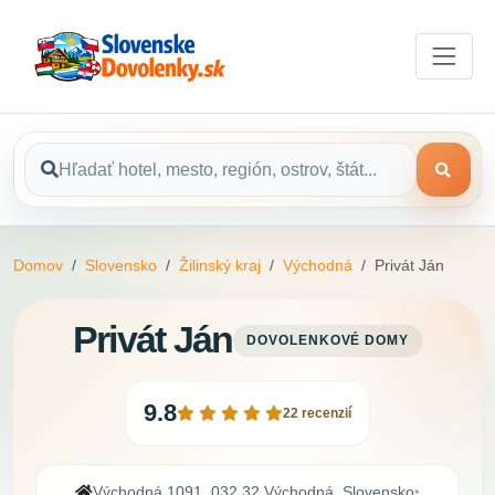
Domov
Slovensko
Žilinský kraj
Východná
Privát Ján
Privát Ján
DOVOLENKOVÉ DOMY
9.8
22 recenzií
Východná 1091, 032 32 Východná, Slovensko
•