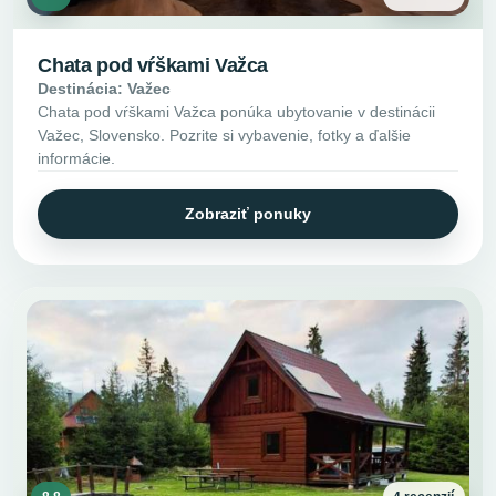
Chata pod vŕškami Važca
Destinácia: Važec
Chata pod vŕškami Važca ponúka ubytovanie v destinácii
Važec, Slovensko. Pozrite si vybavenie, fotky a ďalšie
informácie.
Zobraziť ponuky