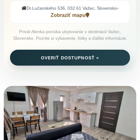
Dr.Lučanského 536, 032 61 Važec, Slovensko
•
Zobraziť mapu
Privát Alenka ponúka ubytovanie v destinácii Važec,
Slovensko. Pozrite si vybavenie, fotky a ďalšie informácie.
OVERIŤ DOSTUPNOSŤ »