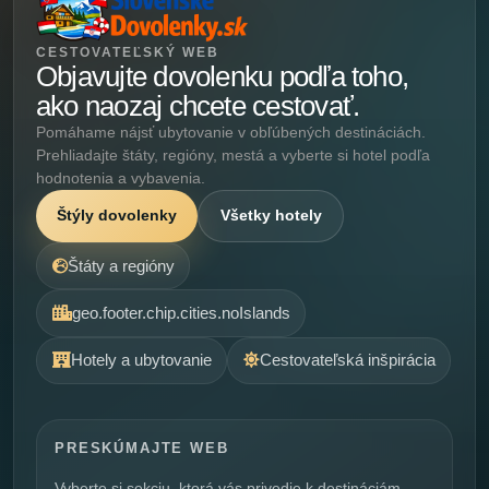
CESTOVATEĽSKÝ WEB
Objavujte dovolenku podľa toho,
ako naozaj chcete cestovať.
Pomáhame nájsť ubytovanie v obľúbených destináciách.
Prehliadajte štáty, regióny, mestá a vyberte si hotel podľa
hodnotenia a vybavenia.
Štýly dovolenky
Všetky hotely
Štáty a regióny
geo.footer.chip.cities.noIslands
Hotely a ubytovanie
Cestovateľská inšpirácia
PRESKÚMAJTE WEB
Vyberte si sekciu, ktorá vás privedie k destináciám,