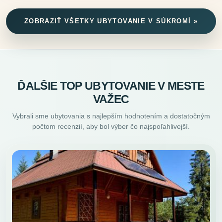
ZOBRAZIŤ VŠETKY UBYTOVANIE V SÚKROMÍ »
ĎALŠIE TOP UBYTOVANIE V MESTE
VAŽEC
Vybrali sme ubytovania s najlepším hodnotením a dostatočným
počtom recenzií, aby bol výber čo najspoľahlivejší.