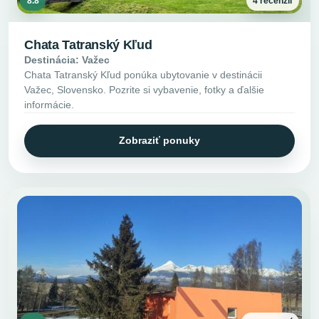
8.8
4 recenzií
Chata Tatranský Kľud
Destinácia: Važec
Chata Tatranský Kľud ponúka ubytovanie v destinácii
Važec, Slovensko. Pozrite si vybavenie, fotky a ďalšie
informácie.
Zobraziť ponuky