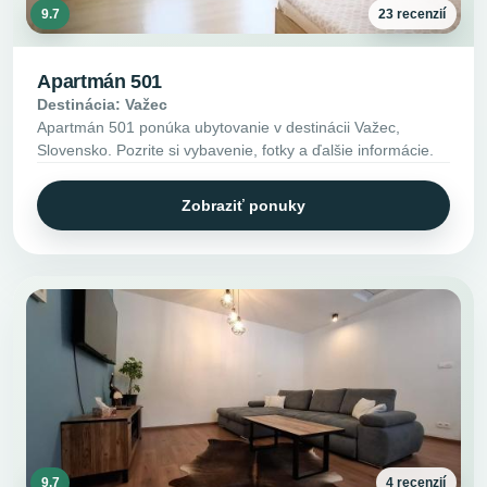
9.7
23 recenzií
Apartmán 501
Destinácia: Važec
Apartmán 501 ponúka ubytovanie v destinácii Važec,
Slovensko. Pozrite si vybavenie, fotky a ďalšie informácie.
Zobraziť ponuky
9.7
4 recenzií