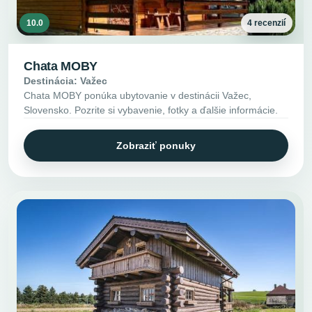
10.0
4 recenzií
Chata MOBY
Destinácia: Važec
Chata MOBY ponúka ubytovanie v destinácii Važec,
Slovensko. Pozrite si vybavenie, fotky a ďalšie informácie.
Zobraziť ponuky