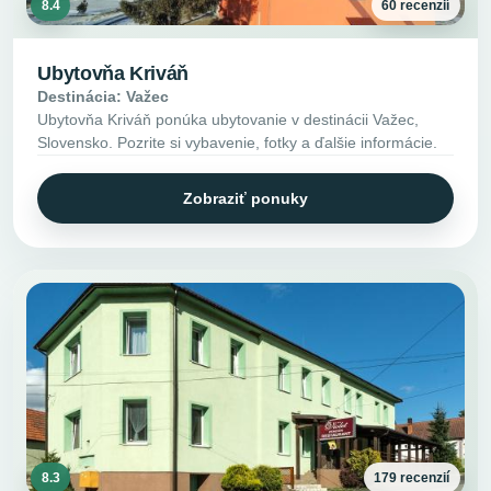
8.4
60 recenzií
Ubytovňa Kriváň
Destinácia: Važec
Ubytovňa Kriváň ponúka ubytovanie v destinácii Važec,
Slovensko. Pozrite si vybavenie, fotky a ďalšie informácie.
Zobraziť ponuky
8.3
179 recenzií