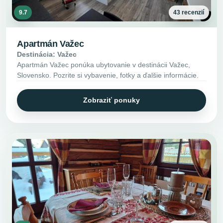
9.7
43 recenzií
Apartmán Važec
Destinácia: Važec
Apartmán Važec ponúka ubytovanie v destinácii Važec,
Slovensko. Pozrite si vybavenie, fotky a ďalšie informácie.
Zobraziť ponuky