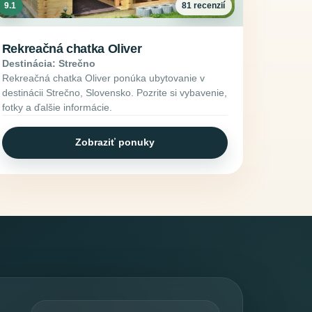
9.1
81 recenzií
Rekreačná chatka Oliver
Destinácia: Strečno
Rekreačná chatka Oliver ponúka ubytovanie v
destinácii Strečno, Slovensko. Pozrite si vybavenie,
fotky a ďalšie informácie.
Zobraziť ponuky