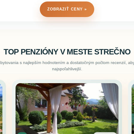
ZOBRAZIŤ CENY »
TOP PENZIÓNY V MESTE STREČNO
ubytovania s najlepším hodnotením a dostatočným počtom recenzií, aby
najspoľahlivejší.