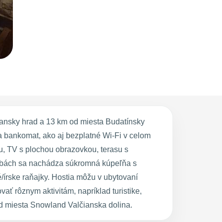
iansky hrad a 13 km od miesta Budatínsky
u a bankomat, ako aj bezplatné Wi-Fi v celom
u, TV s plochou obrazovkou, terasu s
izbách sa nachádza súkromná kúpeľňa s
/írske raňajky. Hostia môžu v ubytovaní
ať rôznym aktivitám, napríklad turistike,
od miesta Snowland Valčianska dolina.