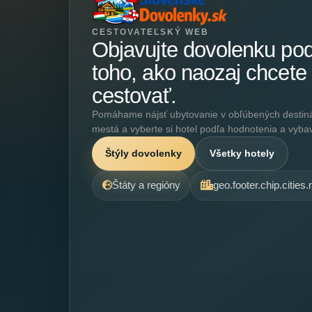
CESTOVATEĽSKÝ WEB
Objavujte dovolenku po
toho, ako naozaj chcete
cestovať.
Pomáhame nájsť ubytovanie v obľúbených destináci
mestá a vyberte si hotel podľa hodnotenia a vyba
Štýly dovolenky
Všetky hotely
Štáty a regióny
geo.footer.chip.cities