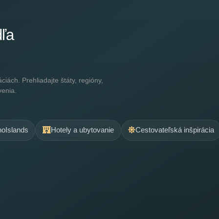
dľa
ách. Prehliadajte štáty, regióny,
venia.
.noIslands
Hotely a ubytovanie
Cestovateľská inšpirácia