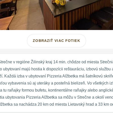
ZOBRAZIŤ VIAC FOTIEK
trečne v regióne Žilinský kraj 14 min. chôdze od miesta Strečn
to ubytovaní majú hostia k dispozícii reštauráciu, izbovú služb
í. Každá izba v ubytovaní Pizzeria Alžbetka má šatníkovú skriň
ou vybavenia sú aj uteráky a posteľná bielizeň. Vo všetkých 
 tu raňajky formou bufetu, kontinentálne raňajky alebo anglické
tia ubytovania Pizzeria Alžbetka sa môžu v Strečne a okolí venov
Alžbetka sa nachádza 20 km od miesta Lietavský hrad a 33 km 