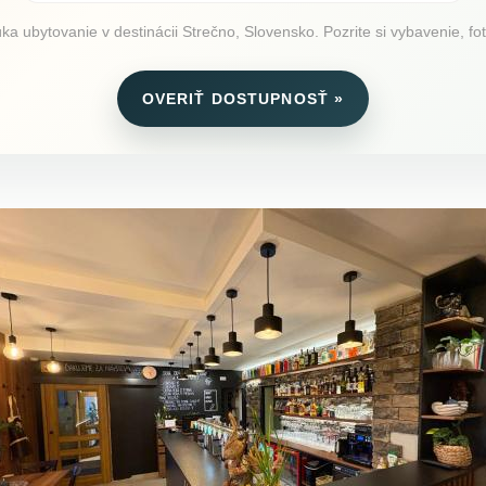
ka ubytovanie v destinácii Strečno, Slovensko. Pozrite si vybavenie, fot
OVERIŤ DOSTUPNOSŤ »