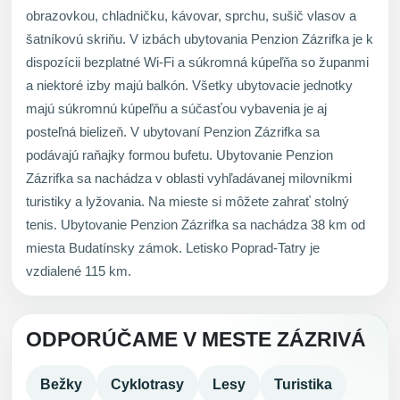
obrazovkou, chladničku, kávovar, sprchu, sušič vlasov a
šatníkovú skriňu. V izbách ubytovania Penzion Zázrifka je k
dispozícii bezplatné Wi-Fi a súkromná kúpeľňa so županmi
a niektoré izby majú balkón. Všetky ubytovacie jednotky
majú súkromnú kúpeľňu a súčasťou vybavenia je aj
posteľná bielizeň. V ubytovaní Penzion Zázrifka sa
podávajú raňajky formou bufetu. Ubytovanie Penzion
Zázrifka sa nachádza v oblasti vyhľadávanej milovníkmi
turistiky a lyžovania. Na mieste si môžete zahrať stolný
tenis. Ubytovanie Penzion Zázrifka sa nachádza 38 km od
miesta Budatínsky zámok. Letisko Poprad-Tatry je
vzdialené 115 km.
ODPORÚČAME V MESTE ZÁZRIVÁ
Bežky
Cyklotrasy
Lesy
Turistika