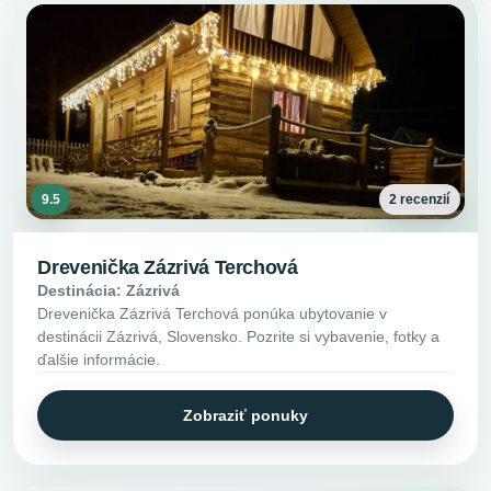
9.5
2 recenzií
Drevenička Zázrivá Terchová
Destinácia: Zázrivá
Drevenička Zázrivá Terchová ponúka ubytovanie v
destinácii Zázrivá, Slovensko. Pozrite si vybavenie, fotky a
ďalšie informácie.
Zobraziť ponuky