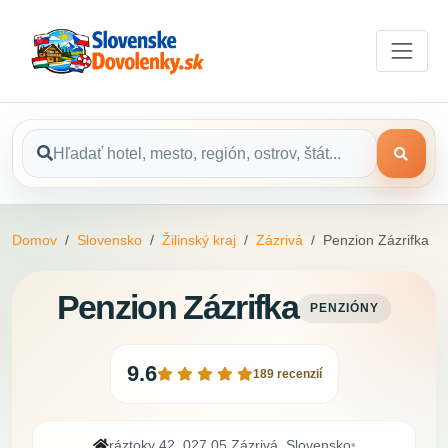
Domov
Slovensko
Žilinský kraj
Zázrivá
Penzion Zázrifka
Penzion Zázrifka
PENZIÓNY
9.6
189 recenzií
ráztoky 42, 027 05 Zázrivá, Slovensko
•