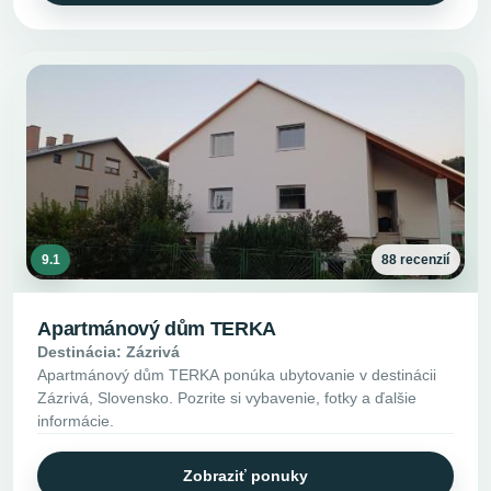
9.1
88 recenzií
Apartmánový dům TERKA
Destinácia: Zázrivá
Apartmánový dům TERKA ponúka ubytovanie v destinácii
Zázrivá, Slovensko. Pozrite si vybavenie, fotky a ďalšie
informácie.
Zobraziť ponuky