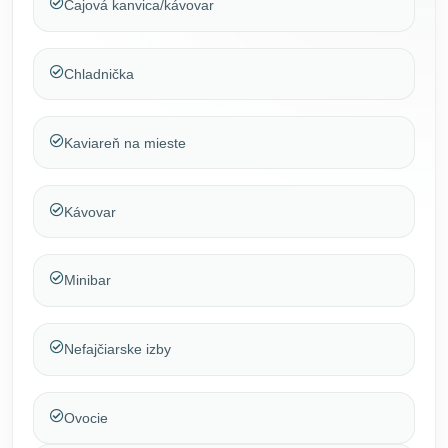
Čajová kanvica/kávovar
Chladnička
Kaviareň na mieste
Kávovar
Minibar
Nefajčiarske izby
Ovocie