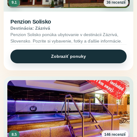
9.1
36 recenzií
Penzion Solisko
Destinácia: Zázrivá
Penzion Solisko ponúka ubytovanie v destinácii Zázrivá,
Slovensko. Pozrite si vybavenie, fotky a ďalšie informácie.
Zobraziť ponuky
8.5
146 recenzií