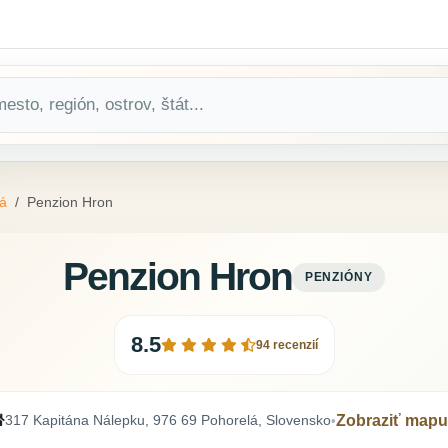
á
Penzion Hron
Penzion Hron
PENZIÓNY
8.5
94 recenzií
317 Kapitána Nálepku, 976 69 Pohorelá, Slovensko
Zobraziť mapu
•