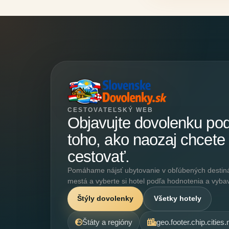
CESTOVATEĽSKÝ WEB
Objavujte dovolenku po
toho, ako naozaj chcete
cestovať.
Pomáhame nájsť ubytovanie v obľúbených destináci
mestá a vyberte si hotel podľa hodnotenia a vyba
Štýly dovolenky
Všetky hotely
Štáty a regióny
geo.footer.chip.cities