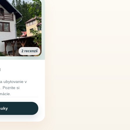
2 recenzií
u
 ubytovanie v
 Pozrite si
rmácie.
nuky