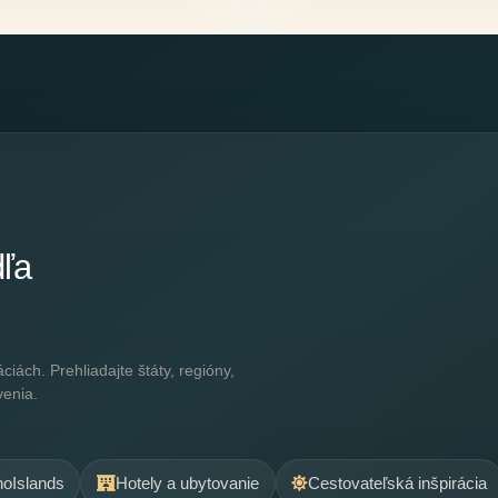
dľa
ách. Prehliadajte štáty, regióny,
venia.
.noIslands
Hotely a ubytovanie
Cestovateľská inšpirácia