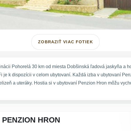
ZOBRAZIŤ VIAC FOTIEK
ácii Pohorelá 30 km od miesta Dobšinská ľadová jaskyňa a host
 je k dispozícii v celom ubytovaní. Každá izba v ubytovaní Pen
lizeň a uteráky. Hostia si v ubytovaní Penzion Hron môžu vychu
 PENZION HRON