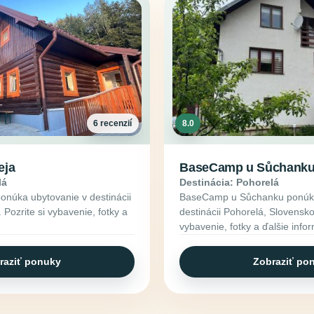
6 recenzií
8.0
eja
BaseCamp u Sůchank
lá
Destinácia: Pohorelá
onúka ubytovanie v destinácii
BaseCamp u Sůchanku ponúka
Pozrite si vybavenie, fotky a
destinácii Pohorelá, Slovensko.
vybavenie, fotky a ďalšie info
raziť ponuky
Zobraziť po