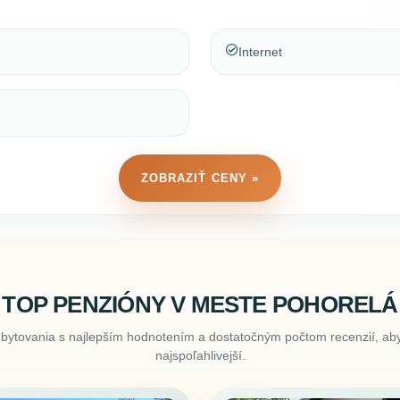
Internet
ZOBRAZIŤ CENY »
TOP PENZIÓNY V MESTE POHORELÁ
ubytovania s najlepším hodnotením a dostatočným počtom recenzií, aby
najspoľahlivejší.