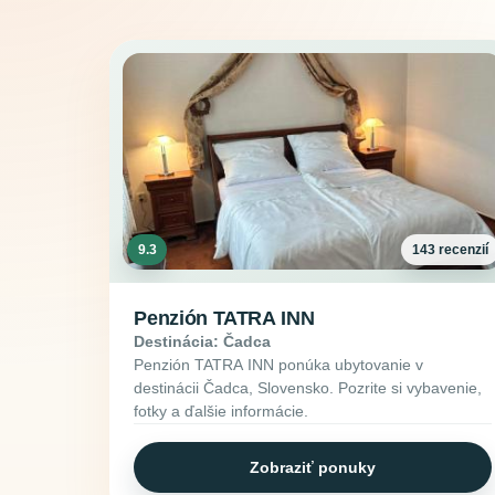
9.3
143 recenzií
Penzión TATRA INN
Destinácia: Čadca
Penzión TATRA INN ponúka ubytovanie v
destinácii Čadca, Slovensko. Pozrite si vybavenie,
fotky a ďalšie informácie.
Zobraziť ponuky