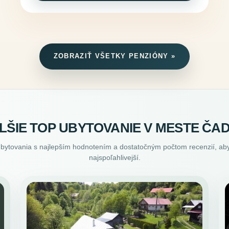
ZOBRAZIŤ VŠETKY PENZIÓNY »
LŠIE TOP UBYTOVANIE V MESTE ČA
ubytovania s najlepším hodnotením a dostatočným počtom recenzií, aby
najspoľahlivejší.