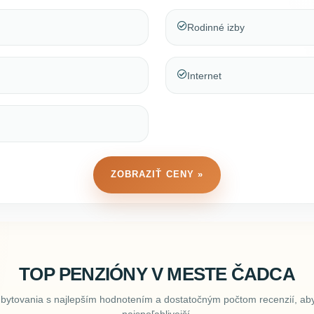
Rodinné izby
Internet
ZOBRAZIŤ CENY »
TOP PENZIÓNY V MESTE ČADCA
ubytovania s najlepším hodnotením a dostatočným počtom recenzií, aby
najspoľahlivejší.