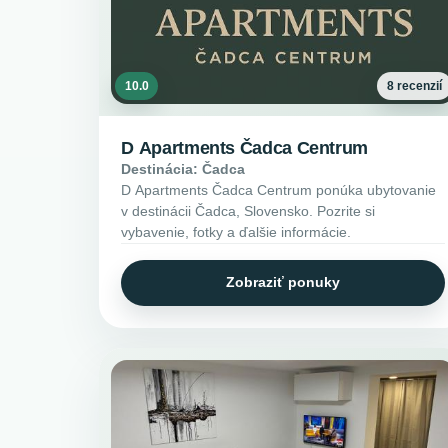
10.0
8 recenzií
D Apartments Čadca Centrum
Destinácia: Čadca
D Apartments Čadca Centrum ponúka ubytovanie
v destinácii Čadca, Slovensko. Pozrite si
vybavenie, fotky a ďalšie informácie.
Zobraziť ponuky