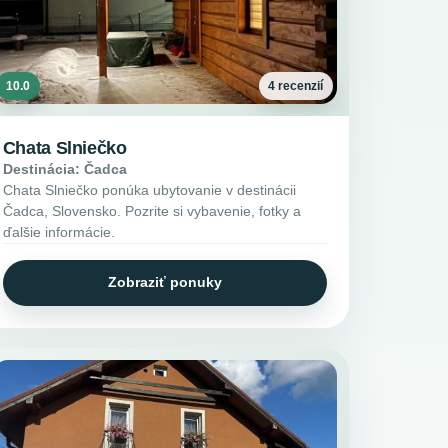
10.0
4 recenzií
Chata Slniečko
Destinácia: Čadca
Chata Slniečko ponúka ubytovanie v destinácii
Čadca, Slovensko. Pozrite si vybavenie, fotky a
ďalšie informácie.
Zobraziť ponuky