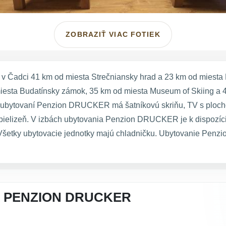
ZOBRAZIŤ VIAC FOTIEK
adci 41 km od miesta Strečniansky hrad a 23 km od miesta Ly
iesta Budatínsky zámok, 35 km od miesta Museum of Skiing a 40
 v ubytovaní Penzion DRUCKER má šatníkovú skriňu, TV s ploc
 bielizeň. V izbách ubytovania Penzion DRUCKER je k dispozíc
. Všetky ubytovacie jednotky majú chladničku. Ubytovanie Pe
A PENZION DRUCKER