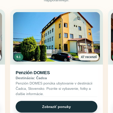
9.1
47 recenzií
Penzión DOMES
Destinácia: Čadca
Penzión DOMES ponúka ubytovanie v destinácii
Čadca, Slovensko. Pozrite si vybavenie, fotky a
ďalšie informácie.
Zobraziť ponuky