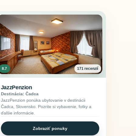
8.7
171 recenzií
JazzPenzion
Destinácia: Čadca
JazzPenzion ponúka ubytovanie v destinácii
Čadca, Slovensko. Pozrite si vybavenie, fotky a
ďalšie informácie.
Zobraziť ponuky