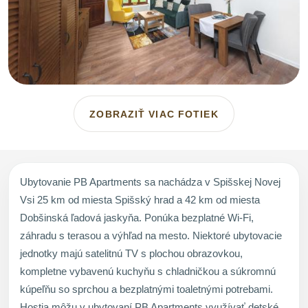
ZOBRAZIŤ VIAC FOTIEK
Ubytovanie PB Apartments sa nachádza v Spišskej Novej
Vsi 25 km od miesta Spišský hrad a 42 km od miesta
Dobšinská ľadová jaskyňa. Ponúka bezplatné Wi-Fi,
záhradu s terasou a výhľad na mesto. Niektoré ubytovacie
jednotky majú satelitnú TV s plochou obrazovkou,
kompletne vybavenú kuchyňu s chladničkou a súkromnú
kúpeľňu so sprchou a bezplatnými toaletnými potrebami.
Hostia môžu v ubytovaní PB Apartments využívať detské