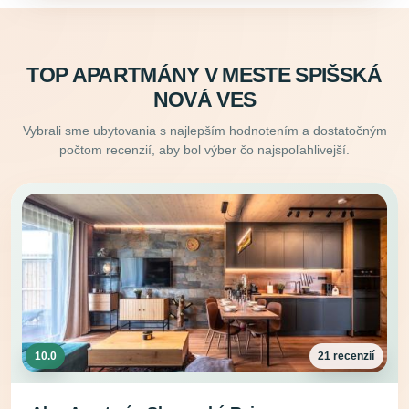
TOP APARTMÁNY V MESTE SPIŠSKÁ
NOVÁ VES
Vybrali sme ubytovania s najlepším hodnotením a dostatočným
počtom recenzií, aby bol výber čo najspoľahlivejší.
10.0
21 recenzií