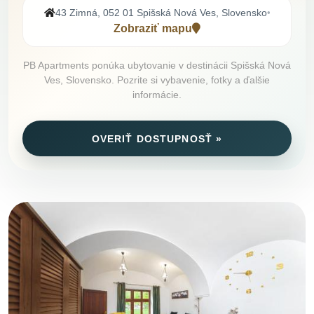
43 Zimná, 052 01 Spišská Nová Ves, Slovensko
•
Zobraziť mapu
PB Apartments ponúka ubytovanie v destinácii Spišská Nová
Ves, Slovensko. Pozrite si vybavenie, fotky a ďalšie
informácie.
OVERIŤ DOSTUPNOSŤ »