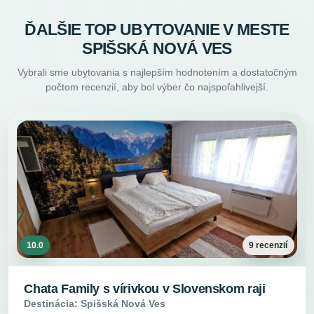
ĎALŠIE TOP UBYTOVANIE V MESTE
SPIŠSKÁ NOVÁ VES
Vybrali sme ubytovania s najlepším hodnotením a dostatočným
počtom recenzií, aby bol výber čo najspoľahlivejší.
10.0
9 recenzií
Chata Family s vírivkou v Slovenskom raji
Destinácia: Spišská Nová Ves