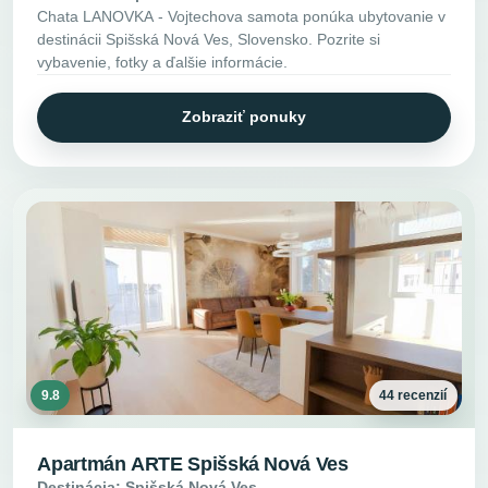
Chata LANOVKA - Vojtechova samota ponúka ubytovanie v
destinácii Spišská Nová Ves, Slovensko. Pozrite si
vybavenie, fotky a ďalšie informácie.
Zobraziť ponuky
9.8
44 recenzií
Apartmán ARTE Spišská Nová Ves
Destinácia: Spišská Nová Ves