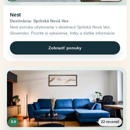
Nest
Destinácia: Spišská Nová Ves
Nest ponúka ubytovanie v destinácii Spišská Nová Ves,
Slovensko. Pozrite si vybavenie, fotky a ďalšie informácie.
Zobraziť ponuky
9.9
22 recenzií