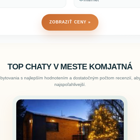
ZOBRAZIŤ CENY »
TOP CHATY V MESTE KOMJATNÁ
ubytovania s najlepším hodnotením a dostatočným počtom recenzií, aby
najspoľahlivejší.