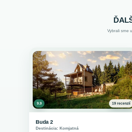
ĎALŠ
Vybrali sme 
9.9
19 recenzií
Buda 2
Destinácia: Komjatná