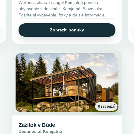
Wellness chata Triangel Komjatná ponúka
ubytovanie v destinácii Komjatná, Slovensko.
Pozrite si vybavenie, fotky a ďalšie informácie.
Zobraziť ponuky
0 recenzií
Zážitok v Búde
Destinácia: Komjatná