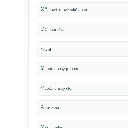
Čajová kanvica/kávovar
Chladnička
Gril
Jedálenský priestor
Jedálenský stôl
Kávovar
Kuchynka