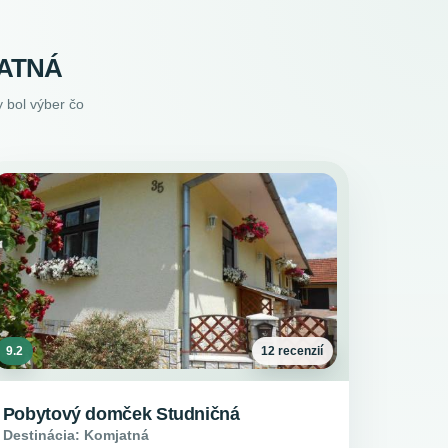
JATNÁ
 bol výber čo
9.2
12 recenzií
Pobytový domček Studničná
Destinácia: Komjatná