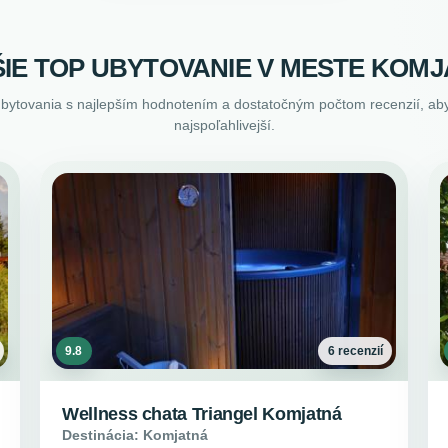
IE TOP UBYTOVANIE V MESTE KOM
ubytovania s najlepším hodnotením a dostatočným počtom recenzií, aby
najspoľahlivejší.
9.8
6 recenzií
Wellness chata Triangel Komjatná
Destinácia: Komjatná