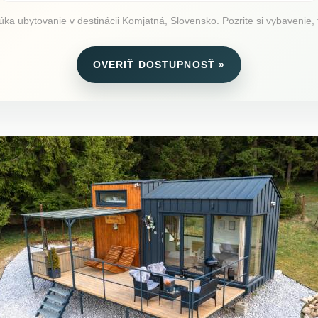
 ubytovanie v destinácii Komjatná, Slovensko. Pozrite si vybavenie, f
OVERIŤ DOSTUPNOSŤ »