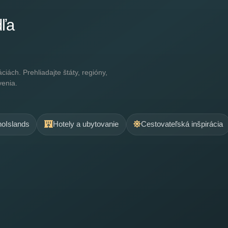
dľa
ách. Prehliadajte štáty, regióny,
venia.
.noIslands
Hotely a ubytovanie
Cestovateľská inšpirácia