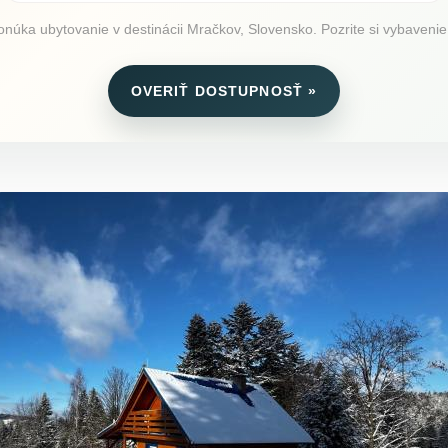
úka ubytovanie v destinácii Mračkov, Slovensko. Pozrite si vybavenie, 
OVERIŤ DOSTUPNOSŤ »