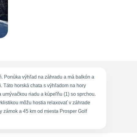
oń. Ponúka výhľad na záhradu a má balkón a
. Táto horská chata s výhľadom na hory
a umývačkou riadu a kúpeľňu (1) so sprchou.
yklistikou môžu hostia relaxovať v záhrade
y zámok a 45 km od miesta Prosper Golf