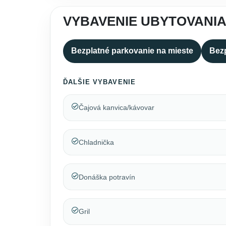
VYBAVENIE UBYTOVANI
Bezplatné parkovanie na mieste
Bezp
ĎALŠIE VYBAVENIE
Čajová kanvica/kávovar
Chladnička
Donáška potravín
Gril