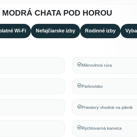
A MODRÁ CHATA POD HOROU
latné Wi-Fi
Nefajčiarske izby
Rodinné izby
Vyba
Mikrovlnná rúra
Parkovisko
Priestory vhodné na piknik
Rýchlovarná kanvica