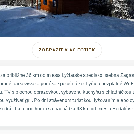
ZOBRAZIŤ VIAC FOTIEK
a približne 36 km od miesta Lyžiarske stredisko Istebna Zagr
romné parkovisko a ponúka spoločnú kuchyňu a bezplatné Wi-Fi
zbu, TV s plochou obrazovkou, vybavenú kuchyňu s chladničkou 
 využívať gril. Po dni strávenom turistikou, lyžovaním alebo c
 Modrá chata pod horou sa nachádza 43 km od miesta Budatínsk