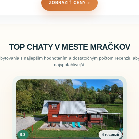
ZOBRAZIŤ CENY »
TOP CHATY V MESTE MRAČKOV
ubytovania s najlepším hodnotením a dostatočným počtom recenzií, aby
najspoľahlivejší.
9.3
4 recenzií