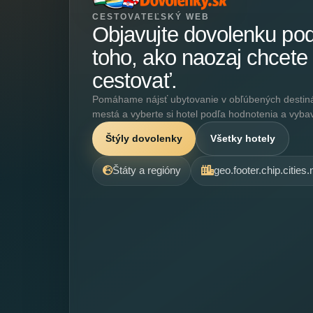
CESTOVATEĽSKÝ WEB
Objavujte dovolenku po
toho, ako naozaj chcete
cestovať.
Pomáhame nájsť ubytovanie v obľúbených destináci
mestá a vyberte si hotel podľa hodnotenia a vyba
Štýly dovolenky
Všetky hotely
Štáty a regióny
geo.footer.chip.cities