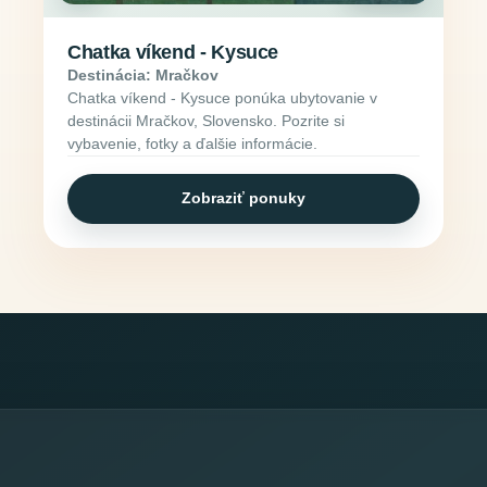
Chatka víkend - Kysuce
Destinácia: Mračkov
Chatka víkend - Kysuce ponúka ubytovanie v
destinácii Mračkov, Slovensko. Pozrite si
vybavenie, fotky a ďalšie informácie.
Zobraziť ponuky