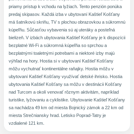
priamy prístup k vchodu na lyžiach. Tento penzión ponúka
predaj skipasov. Každá izba v ubytovaní Kaštieľ Košťany
má šatníkovú skriňu, TV s plochou obrazovkou a súkromnú
kúpeľňu. Sůčasťou vybavenia sú aj uteráky a posteľná
bielizeň. V izbách ubytovania Kaštieľ Košťany je k dispozícii
bezplatné Wi-Fi a súkromná kúpeľňa so sprchou a
bezplatnými toaletnými potrebami a niektoré izby majú
výhľad na hory. Hostia si v ubytovaní Kaštieľ Košťany
môžu vychutnať kontinentálne raňajky. Hostia môžu v
ubytovaní Kaštieľ Košťany využívať detské ihrisko. Hostia
ubytovania Kaštieľ Košťany sa môžu v destinácii Košťany
nad Turcom a okolí venovať rôznym aktivitám, napríklad
turistike, lyžovaniu a cyklistike. Ubytovanie Kaštieľ Košťany
sa nachádza 49 km od miesta Bojnický zámok a 22 km od
miesta Strečniansky hrad. Letisko Poprad-Tatry je
vzdialené 121 km.