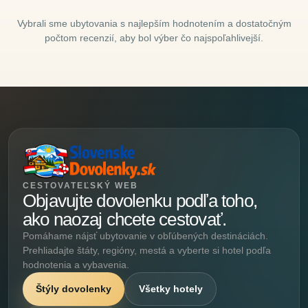
Vybrali sme ubytovania s najlepším hodnotením a dostatočným
počtom recenzií, aby bol výber čo najspoľahlivejší.
CESTOVATEĽSKÝ WEB
Objavujte dovolenku podľa toho,
ako naozaj chcete cestovať.
Pomáhame nájsť ubytovanie v obľúbených destináciách.
Prehliadajte štáty, regióny, mestá a vyberte si hotel podľa
hodnotenia a vybavenia.
Štýly dovolenky
Všetky hotely