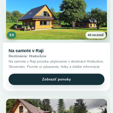
9.9
44 recenzií
Na samote v Raji
Destinácia: Hrabušice
Na samote v Raji ponúka ubytovanie v destinácii Hrabušice,
Slovensko. Pozrite si vybavenie, fotky a ďalšie informácie.
Zobraziť ponuky