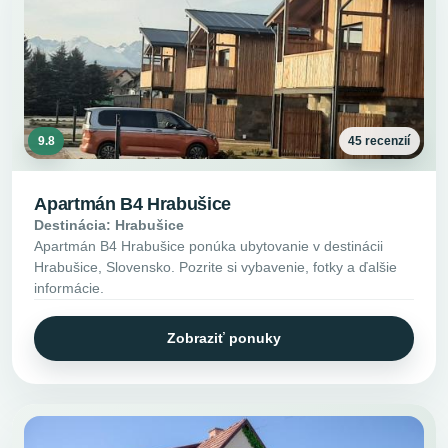
9.8
45 recenzií
Apartmán B4 Hrabušice
Destinácia: Hrabušice
Apartmán B4 Hrabušice ponúka ubytovanie v destinácii
Hrabušice, Slovensko. Pozrite si vybavenie, fotky a ďalšie
informácie.
Zobraziť ponuky