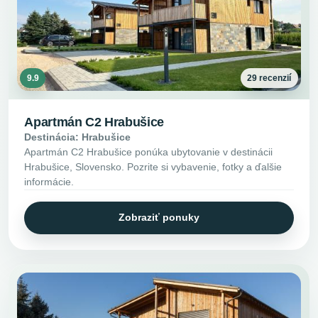
9.9
29 recenzií
Apartmán C2 Hrabušice
Destinácia: Hrabušice
Apartmán C2 Hrabušice ponúka ubytovanie v destinácii
Hrabušice, Slovensko. Pozrite si vybavenie, fotky a ďalšie
informácie.
Zobraziť ponuky