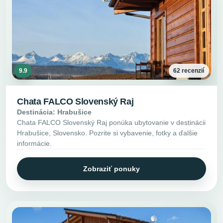
9.9
62 recenzií
Chata FALCO Slovenský Raj
Destinácia: Hrabušice
Chata FALCO Slovenský Raj ponúka ubytovanie v destinácii
Hrabušice, Slovensko. Pozrite si vybavenie, fotky a ďalšie
informácie.
Zobraziť ponuky