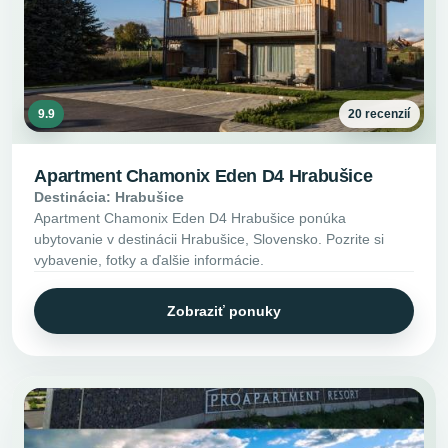
9.9
20 recenzií
Apartment Chamonix Eden D4 Hrabušice
Destinácia: Hrabušice
Apartment Chamonix Eden D4 Hrabušice ponúka
ubytovanie v destinácii Hrabušice, Slovensko. Pozrite si
vybavenie, fotky a ďalšie informácie.
Zobraziť ponuky