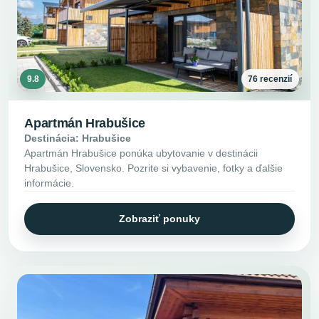
9.8
76 recenzií
Apartmán Hrabušice
Destinácia: Hrabušice
Apartmán Hrabušice ponúka ubytovanie v destinácii
Hrabušice, Slovensko. Pozrite si vybavenie, fotky a ďalšie
informácie.
Zobraziť ponuky