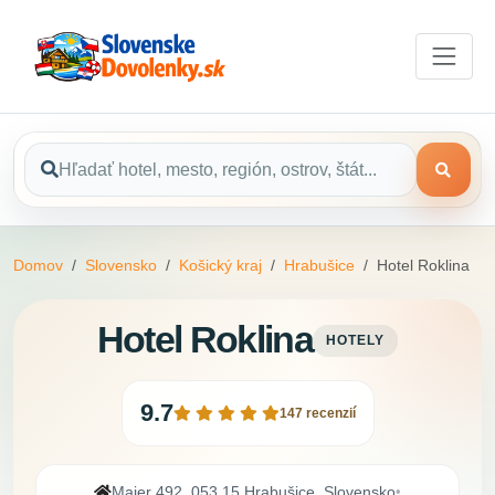
Domov
Slovensko
Košický kraj
Hrabušice
Hotel Roklina
Hotel Roklina
HOTELY
9.7
147 recenzií
Majer 492, 053 15 Hrabušice, Slovensko
•