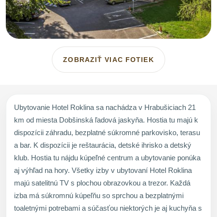
ZOBRAZIŤ VIAC FOTIEK
Ubytovanie Hotel Roklina sa nachádza v Hrabušiciach 21
km od miesta Dobšinská ľadová jaskyňa. Hostia tu majú k
dispozícii záhradu, bezplatné súkromné parkovisko, terasu
a bar. K dispozícii je reštaurácia, detské ihrisko a detský
klub. Hostia tu nájdu kúpeľné centrum a ubytovanie ponúka
aj výhľad na hory. Všetky izby v ubytovaní Hotel Roklina
majú satelitnú TV s plochou obrazovkou a trezor. Každá
izba má súkromnú kúpeľňu so sprchou a bezplatnými
toaletnými potrebami a súčasťou niektorých je aj kuchyňa s