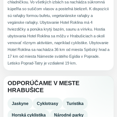
chladničkou. Vo všetkých izbách sa nachádza súkromná
kúpeľňa so sušičom vlasov a posteľná bielizeň. K dispozícii
sú raňajky formou bufetu, vegetariánske raňajky a
vegánske raňajky. Ubytovanie Hotel Roklina má 4
hviezdičky a ponúka krytý bazén, saunu a vírivku. Hostia
ubytovania Hotel Roklina sa môžu v Hrabušiciach a okolí
venovať rôznym aktivitám, napríklad cyklistike. Ubytovanie
Hotel Roklina sa nachádza 36 km od miesta Spišský hrad a
17 km od miesta Námestie svätého Egídia v Poprade.
Letisko Poprad-Tatry je vzdialené 19 km.
ODPORÚČAME V MESTE
HRABUŠICE
Jaskyne
Cyklotrasy
Turistika
Horská cyklistika
Národné parky