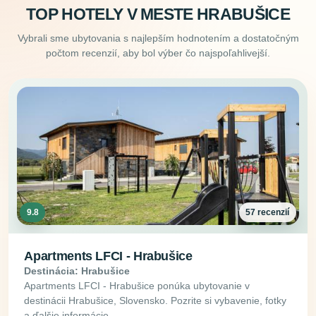
TOP HOTELY V MESTE HRABUŠICE
Vybrali sme ubytovania s najlepším hodnotením a dostatočným
počtom recenzií, aby bol výber čo najspoľahlivejší.
9.8
57 recenzií
Apartments LFCI - Hrabušice
Destinácia: Hrabušice
Apartments LFCI - Hrabušice ponúka ubytovanie v
destinácii Hrabušice, Slovensko. Pozrite si vybavenie, fotky
a ďalšie informácie.