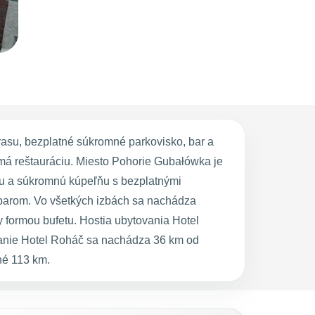
rasu, bezplatné súkromné parkovisko, bar a
 má reštauráciu. Miesto Pohorie Gubałówka je
ou a súkromnú kúpeľňu s bezplatnými
nibarom. Vo všetkých izbách sa nachádza
 formou bufetu. Hostia ubytovania Hotel
tovanie Hotel Roháč sa nachádza 36 km od
né 113 km.