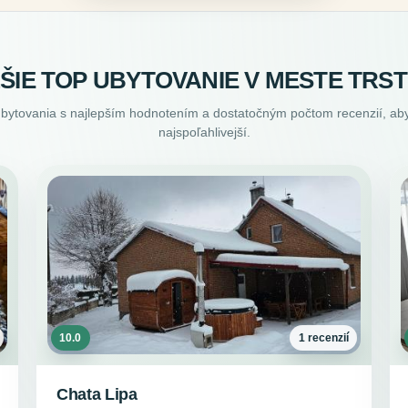
ŠIE TOP UBYTOVANIE V MESTE TRS
ubytovania s najlepším hodnotením a dostatočným počtom recenzií, aby
najspoľahlivejší.
10.0
1 recenzií
Chata Lipa