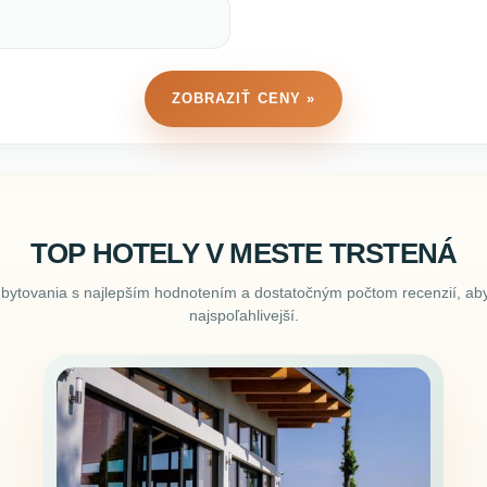
ZOBRAZIŤ CENY »
TOP HOTELY V MESTE TRSTENÁ
ubytovania s najlepším hodnotením a dostatočným počtom recenzií, aby
najspoľahlivejší.