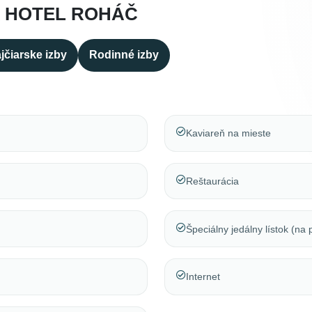
A HOTEL ROHÁČ
jčiarske izby
Rodinné izby
Kaviareň na mieste
Reštaurácia
Špeciálny jedálny lístok (na
Internet