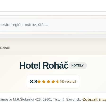
 Roháč
Hotel Roháč
HOTELY
8.8
440 recenzií
ámestie M.R.Štefánika 428, 02801 Trstená, Slovensko
Zobraziť ma
•