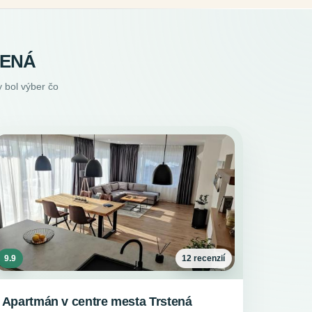
TENÁ
 bol výber čo
9.9
12 recenzií
Apartmán v centre mesta Trstená