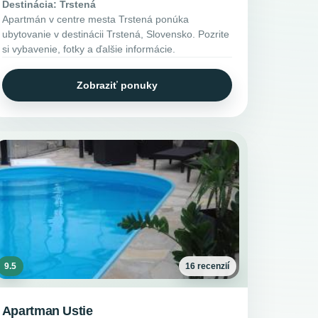
Destinácia: Trstená
Apartmán v centre mesta Trstená ponúka
ubytovanie v destinácii Trstená, Slovensko. Pozrite
si vybavenie, fotky a ďalšie informácie.
Zobraziť ponuky
9.5
16 recenzií
Apartman Ustie