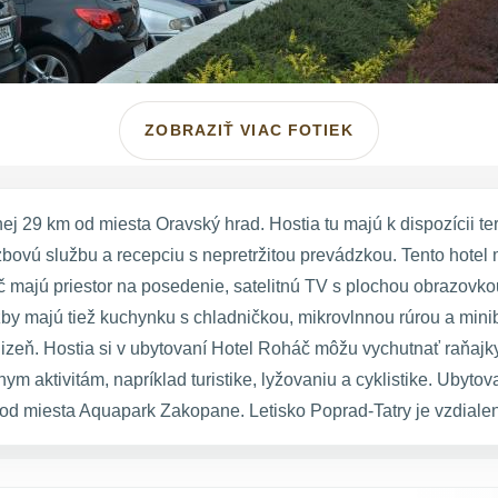
ZOBRAZIŤ VIAC FOTIEK
j 29 km od miesta Oravský hrad. Hostia tu majú k dispozícii te
zbovú službu a recepciu s nepretržitou prevádzkou. Tento hotel
č majú priestor na posedenie, satelitnú TV s plochou obrazovk
izby majú tiež kuchynku s chladničkou, mikrovlnnou rúrou a mi
zeň. Hostia si v ubytovaní Hotel Roháč môžu vychutnať raňajky
ym aktivitám, napríklad turistike, lyžovaniu a cyklistike. Uby
od miesta Aquapark Zakopane. Letisko Poprad-Tatry je vzdiale