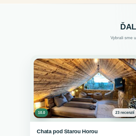
ĎAL
Vybrali sme 
10.0
23 recenzií
Chata pod Starou Horou