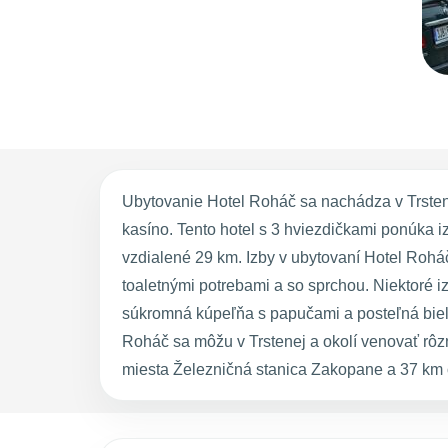
Ubytovanie Hotel Roháč sa nachádza v Trstene
kasíno. Tento hotel s 3 hviezdičkami ponúka i
vzdialené 29 km. Izby v ubytovaní Hotel Rohá
toaletnými potrebami a so sprchou. Niektoré 
súkromná kúpeľňa s papučami a posteľná bieli
Roháč sa môžu v Trstenej a okolí venovať rôzn
miesta Železničná stanica Zakopane a 37 km 