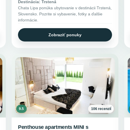
Destinácia: Trstená
Chata Lipa ponúka ubytovanie v destinácii Trstená,
Slovensko. Pozrite si vybavenie, fotky a ďalšie
informácie.
Zobraziť ponuky
9.5
106 recenzií
Penthouse apartments MINI s