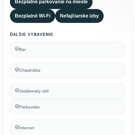
Bezplatné parkovanie na mieste
Bezplatné Wi-Fi
Nefajčiarske izby
ĎALŠIE VYBAVENIE
Bar
Chladnička
Jedálenský stôl
Parkovisko
Internet