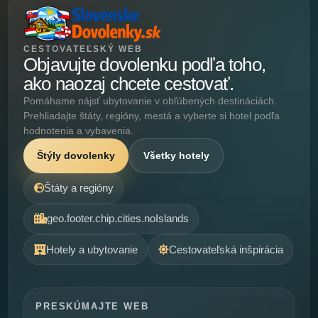
CESTOVATEĽSKÝ WEB
Objavujte dovolenku podľa toho,
ako naozaj chcete cestovať.
Pomáhame nájsť ubytovanie v obľúbených destináciách.
Prehliadajte štáty, regióny, mestá a vyberte si hotel podľa
hodnotenia a vybavenia.
Štýly dovolenky
Všetky hotely
Štáty a regióny
geo.footer.chip.cities.noIslands
Hotely a ubytovanie
Cestovateľská inšpirácia
PRESKÚMAJTE WEB