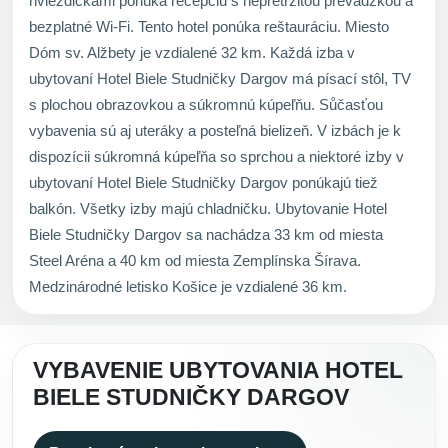
hviezdičkami ponúka recepciu s nepretržitou prevádzkou a
bezplatné Wi-Fi. Tento hotel ponúka reštauráciu. Miesto
Dóm sv. Alžbety je vzdialené 32 km. Každá izba v
ubytovaní Hotel Biele Studničky Dargov má písací stôl, TV
s plochou obrazovkou a súkromnú kúpeľňu. Sůčasťou
vybavenia sú aj uteráky a posteľná bielizeň. V izbách je k
dispozícii súkromná kúpeľňa so sprchou a niektoré izby v
ubytovaní Hotel Biele Studničky Dargov ponúkajú tiež
balkón. Všetky izby majú chladničku. Ubytovanie Hotel
Biele Studničky Dargov sa nachádza 33 km od miesta
Steel Aréna a 40 km od miesta Zemplínska Šírava.
Medzinárodné letisko Košice je vzdialené 36 km.
VYBAVENIE UBYTOVANIA HOTEL
BIELE STUDNIČKY DARGOV