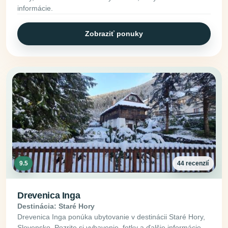
informácie.
Zobraziť ponuky
9.5
44 recenzií
Drevenica Inga
Destinácia: Staré Hory
Drevenica Inga ponúka ubytovanie v destinácii Staré Hory,
Slovensko. Pozrite si vybavenie, fotky a ďalšie informácie.