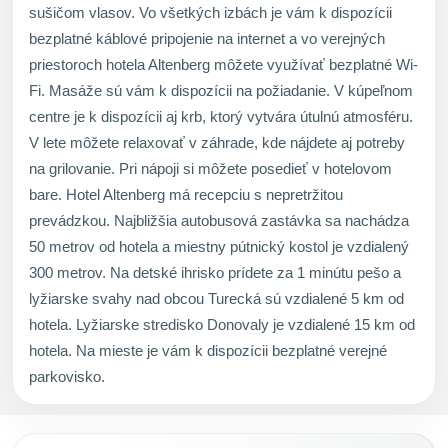
sušičom vlasov. Vo všetkých izbách je vám k dispozícii
bezplatné káblové pripojenie na internet a vo verejných
priestoroch hotela Altenberg môžete využívať bezplatné Wi-
Fi. Masáže sú vám k dispozícii na požiadanie. V kúpeľnom
centre je k dispozícii aj krb, ktorý vytvára útulnú atmosféru.
V lete môžete relaxovať v záhrade, kde nájdete aj potreby
na grilovanie. Pri nápoji si môžete posedieť v hotelovom
bare. Hotel Altenberg má recepciu s nepretržitou
prevádzkou. Najbližšia autobusová zastávka sa nachádza
50 metrov od hotela a miestny pútnický kostol je vzdialený
300 metrov. Na detské ihrisko prídete za 1 minútu pešo a
lyžiarske svahy nad obcou Turecká sú vzdialené 5 km od
hotela. Lyžiarske stredisko Donovaly je vzdialené 15 km od
hotela. Na mieste je vám k dispozícii bezplatné verejné
parkovisko.