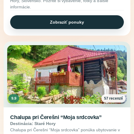
Hory, Slovensko. Pozrite si vybavenie, fotky a ďalšie
informácie.
Zobraziť ponuky
9.9
57 recenzií
Chalupa pri Čerešni “Moja srdcovka”
Destinácia: Staré Hory
Chalupa pri Čerešni “Moja srdcovka” ponúka ubytovanie v