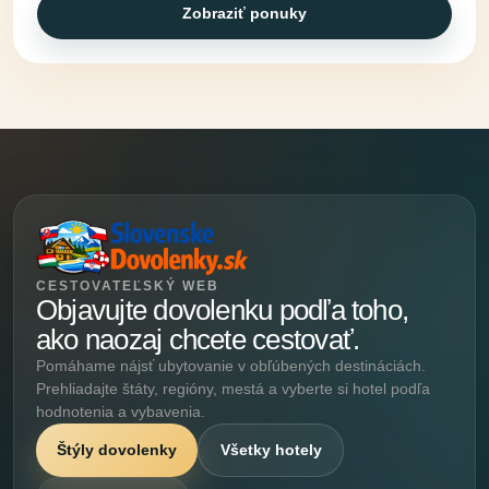
Zobraziť ponuky
CESTOVATEĽSKÝ WEB
Objavujte dovolenku podľa toho,
ako naozaj chcete cestovať.
Pomáhame nájsť ubytovanie v obľúbených destináciách.
Prehliadajte štáty, regióny, mestá a vyberte si hotel podľa
hodnotenia a vybavenia.
Štýly dovolenky
Všetky hotely