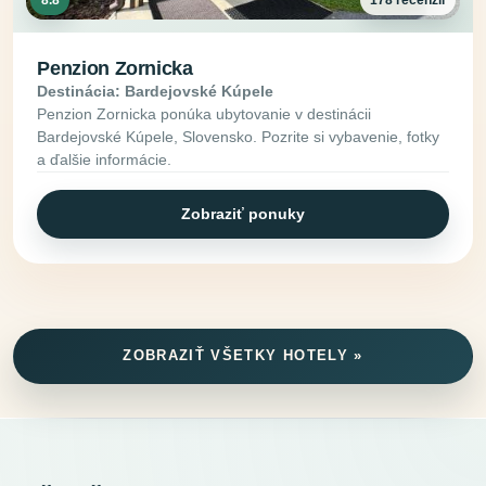
8.8
178 recenzií
Penzion Zornicka
Destinácia: Bardejovské Kúpele
Penzion Zornicka ponúka ubytovanie v destinácii
Bardejovské Kúpele, Slovensko. Pozrite si vybavenie, fotky
a ďalšie informácie.
Zobraziť ponuky
ZOBRAZIŤ VŠETKY HOTELY »