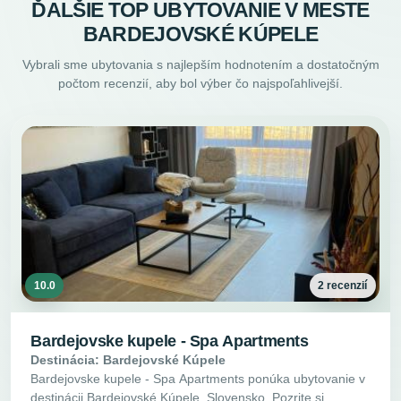
ĎALŠIE TOP UBYTOVANIE V MESTE
BARDEJOVSKÉ KÚPELE
Vybrali sme ubytovania s najlepším hodnotením a dostatočným
počtom recenzií, aby bol výber čo najspoľahlivejší.
10.0
2 recenzií
Bardejovske kupele - Spa Apartments
Destinácia: Bardejovské Kúpele
Bardejovske kupele - Spa Apartments ponúka ubytovanie v
destinácii Bardejovské Kúpele, Slovensko. Pozrite si