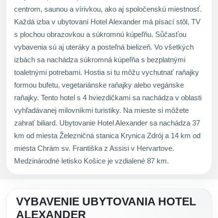
centrom, saunou a vírivkou, ako aj spoločenskú miestnosť.
Každá izba v ubytovaní Hotel Alexander má písací stôl, TV
s plochou obrazovkou a súkromnú kúpeľňu. Sůčasťou
vybavenia sú aj uteráky a posteľná bielizeň. Vo všetkých
izbách sa nachádza súkromná kúpeľňa s bezplatnými
toaletnými potrebami. Hostia si tu môžu vychutnať raňajky
formou bufetu, vegetariánske raňajky alebo vegánske
raňajky. Tento hotel s 4 hviezdičkami sa nachádza v oblasti
vyhľadávanej milovníkmi turistiky. Na mieste si môžete
zahrať biliard. Ubytovanie Hotel Alexander sa nachádza 37
km od miesta Železničná stanica Krynica Zdrój a 14 km od
miesta Chrám sv. Františka z Assisi v Hervartove.
Medzinárodné letisko Košice je vzdialené 87 km.
VYBAVENIE UBYTOVANIA HOTEL
ALEXANDER