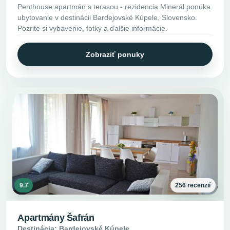
Penthouse apartmán s terasou - rezidencia Minerál ponúka
ubytovanie v destinácii Bardejovské Kúpele, Slovensko.
Pozrite si vybavenie, fotky a ďalšie informácie.
Zobraziť ponuky
9.7
256 recenzií
Apartmány Šafrán
Destinácia: Bardejovské Kúpele