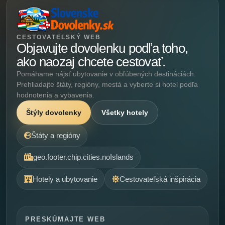
CESTOVATEĽSKÝ WEB
Objavujte dovolenku podľa toho,
ako naozaj chcete cestovať.
Pomáhame nájsť ubytovanie v obľúbených destináciách.
Prehliadajte štáty, regióny, mestá a vyberte si hotel podľa
hodnotenia a vybavenia.
Štýly dovolenky
Všetky hotely
Štáty a regióny
geo.footer.chip.cities.noIslands
Hotely a ubytovanie
Cestovateľská inšpirácia
PRESKÚMAJTE WEB