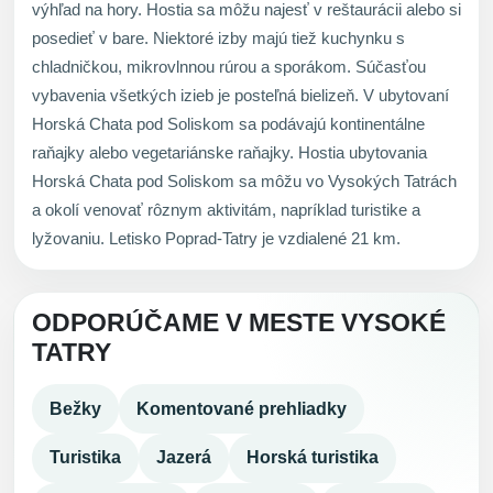
výhľad na hory. Hostia sa môžu najesť v reštaurácii alebo si
posedieť v bare. Niektoré izby majú tiež kuchynku s
chladničkou, mikrovlnnou rúrou a sporákom. Súčasťou
vybavenia všetkých izieb je posteľná bielizeň. V ubytovaní
Horská Chata pod Soliskom sa podávajú kontinentálne
raňajky alebo vegetariánske raňajky. Hostia ubytovania
Horská Chata pod Soliskom sa môžu vo Vysokých Tatrách
a okolí venovať rôznym aktivitám, napríklad turistike a
lyžovaniu. Letisko Poprad-Tatry je vzdialené 21 km.
ODPORÚČAME V MESTE VYSOKÉ
TATRY
Bežky
Komentované prehliadky
Turistika
Jazerá
Horská turistika