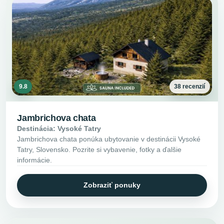
9.8
38 recenzií
Jambrichova chata
Destinácia: Vysoké Tatry
Jambrichova chata ponúka ubytovanie v destinácii Vysoké
Tatry, Slovensko. Pozrite si vybavenie, fotky a ďalšie
informácie.
Zobraziť ponuky