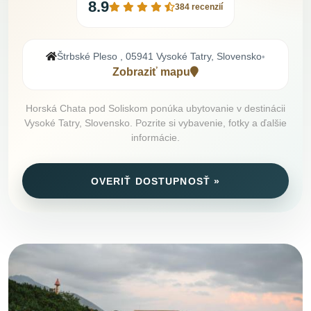
8.9
384 recenzií
Štrbské Pleso , 05941 Vysoké Tatry, Slovensko
•
Zobraziť mapu
Horská Chata pod Soliskom ponúka ubytovanie v destinácii
Vysoké Tatry, Slovensko. Pozrite si vybavenie, fotky a ďalšie
informácie.
OVERIŤ DOSTUPNOSŤ »