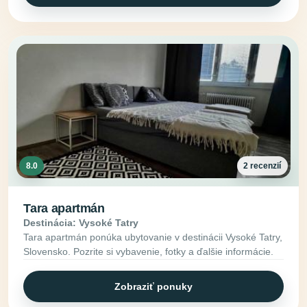
8.0
2 recenzií
Tara apartmán
Destinácia: Vysoké Tatry
Tara apartmán ponúka ubytovanie v destinácii Vysoké Tatry,
Slovensko. Pozrite si vybavenie, fotky a ďalšie informácie.
Zobraziť ponuky