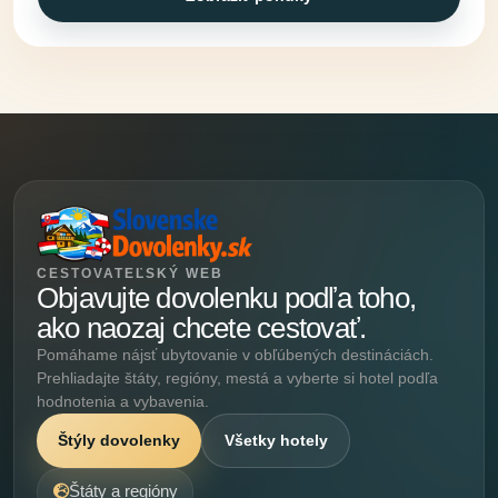
CESTOVATEĽSKÝ WEB
Objavujte dovolenku podľa toho,
ako naozaj chcete cestovať.
Pomáhame nájsť ubytovanie v obľúbených destináciách.
Prehliadajte štáty, regióny, mestá a vyberte si hotel podľa
hodnotenia a vybavenia.
Štýly dovolenky
Všetky hotely
Štáty a regióny