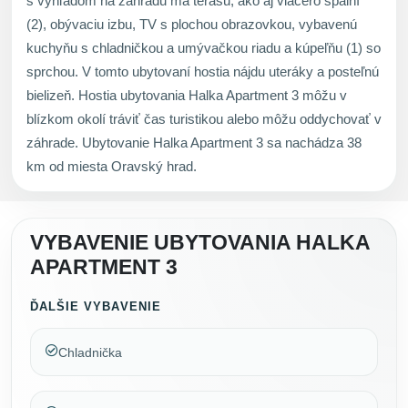
s výhľadom na záhradu má terasu, ako aj viacero spální
(2), obývaciu izbu, TV s plochou obrazovkou, vybavenú
kuchyňu s chladničkou a umývačkou riadu a kúpeľňu (1) so
sprchou. V tomto ubytovaní hostia nájdu uteráky a posteľnú
bielizeň. Hostia ubytovania Halka Apartment 3 môžu v
blízkom okolí tráviť čas turistikou alebo môžu oddychovať v
záhrade. Ubytovanie Halka Apartment 3 sa nachádza 38
km od miesta Oravský hrad.
VYBAVENIE UBYTOVANIA HALKA
APARTMENT 3
ĎALŠIE VYBAVENIE
Chladnička