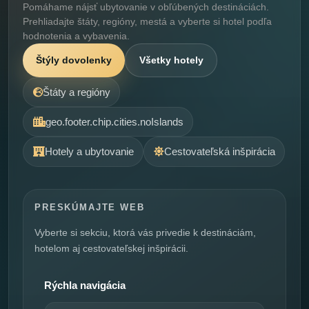
Pomáhame nájsť ubytovanie v obľúbených destináciách.
Prehliadajte štáty, regióny, mestá a vyberte si hotel podľa
hodnotenia a vybavenia.
Štýly dovolenky
Všetky hotely
Štáty a regióny
geo.footer.chip.cities.noIslands
Hotely a ubytovanie
Cestovateľská inšpirácia
PRESKÚMAJTE WEB
Vyberte si sekciu, ktorá vás privedie k destináciám,
hotelom aj cestovateľskej inšpirácii.
Rýchla navigácia