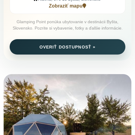
Zobraziť mapu
Glamping Point ponúka ubytovanie v destinácii Byšta,
Slovensko. Pozrite si vybavenie, fotky a ďalšie informácie.
OVERIŤ DOSTUPNOSŤ »