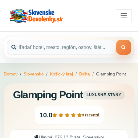
Domov
Slovensko
Košický kraj
Byšta
Glamping Point
Glamping Point
LUXUSNÉ STANY
10.0
9 recenzií
Hlavná, 076 13 Byšta, Slovensko
•