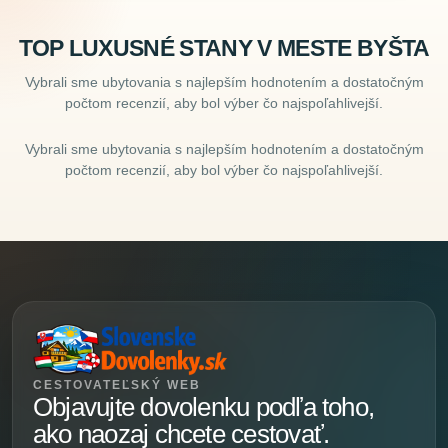
TOP LUXUSNÉ STANY V MESTE BYŠTA
Vybrali sme ubytovania s najlepším hodnotením a dostatočným
počtom recenzií, aby bol výber čo najspoľahlivejší.
Vybrali sme ubytovania s najlepším hodnotením a dostatočným
počtom recenzií, aby bol výber čo najspoľahlivejší.
CESTOVATEĽSKÝ WEB
Objavujte dovolenku podľa toho,
ako naozaj chcete cestovať.