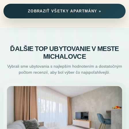
ZOBRAZIŤ VŠETKY APARTMÁNY »
ĎALŠIE TOP UBYTOVANIE V MESTE
MICHALOVCE
Vybrali sme ubytovania s najlepším hodnotením a dostatočným
počtom recenzií, aby bol výber čo najspoľahlivejší.