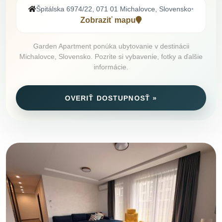
Špitálska 6974/22, 071 01 Michalovce, Slovensko
•
Zobraziť mapu
Garden Apartment ponúka ubytovanie v destinácii
Michalovce, Slovensko. Pozrite si vybavenie, fotky a ďalšie
informácie.
OVERIŤ DOSTUPNOSŤ »