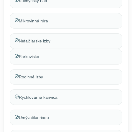
Kuchynský riad
Mikrovlnná rúra
Nefajčiarske izby
Parkovisko
Rodinné izby
Rýchlovarná kanvica
Umývačka riadu