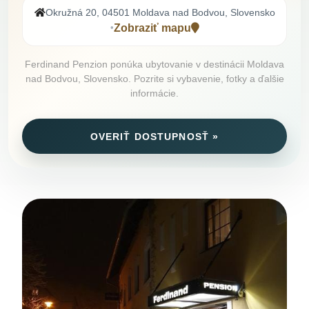
Okružná 20, 04501 Moldava nad Bodvou, Slovensko
Zobraziť mapu
•
Ferdinand Penzion ponúka ubytovanie v destinácii Moldava
nad Bodvou, Slovensko. Pozrite si vybavenie, fotky a ďalšie
informácie.
OVERIŤ DOSTUPNOSŤ »