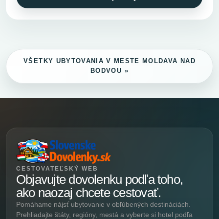
VŠETKY UBYTOVANIA V MESTE MOLDAVA NAD
BODVOU »
CESTOVATEĽSKÝ WEB
Objavujte dovolenku podľa toho,
ako naozaj chcete cestovať.
Pomáhame nájsť ubytovanie v obľúbených destináciách.
Prehliadajte štáty, regióny, mestá a vyberte si hotel podľa