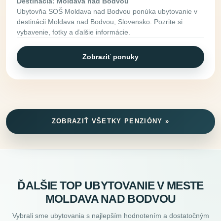
Destinácia: Moldava nad Bodvou
Ubytovňa SOŠ Moldava nad Bodvou ponúka ubytovanie v
destinácii Moldava nad Bodvou, Slovensko. Pozrite si
vybavenie, fotky a ďalšie informácie.
Zobraziť ponuky
ZOBRAZIŤ VŠETKY PENZIÓNY »
ĎALŠIE TOP UBYTOVANIE V MESTE
MOLDAVA NAD BODVOU
Vybrali sme ubytovania s najlepším hodnotením a dostatočným