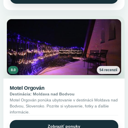
8.0
54 recenzií
Motel Orgován
Destinácia: Moldava nad Bodvou
Motel Orgován ponúka ubytovanie v destinácii Moldava nad
Bodvou, Slovensko. Pozrite si vybavenie, fotky a ďalšie
informácie.
Zobraziť ponuky