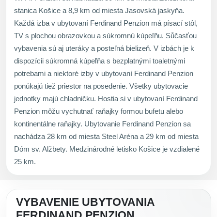
stanica Košice a 8,9 km od miesta Jasovská jaskyňa.
Každá izba v ubytovaní Ferdinand Penzion má písací stôl,
TV s plochou obrazovkou a súkromnú kúpeľňu. Sůčasťou
vybavenia sú aj uteráky a posteľná bielizeň. V izbách je k
dispozícii súkromná kúpeľňa s bezplatnými toaletnými
potrebami a niektoré izby v ubytovaní Ferdinand Penzion
ponúkajú tiež priestor na posedenie. Všetky ubytovacie
jednotky majú chladničku. Hostia si v ubytovaní Ferdinand
Penzion môžu vychutnať raňajky formou bufetu alebo
kontinentálne raňajky. Ubytovanie Ferdinand Penzion sa
nachádza 28 km od miesta Steel Aréna a 29 km od miesta
Dóm sv. Alžbety. Medzinárodné letisko Košice je vzdialené
25 km.
VYBAVENIE UBYTOVANIA
FERDINAND PENZION