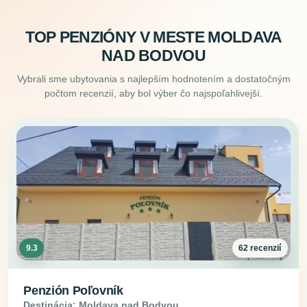
TOP PENZIÓNY V MESTE MOLDAVA
NAD BODVOU
Vybrali sme ubytovania s najlepším hodnotením a dostatočným
počtom recenzií, aby bol výber čo najspoľahlivejší.
9.3
62 recenzií
Penzión Poľovník
Destinácia: Moldava nad Bodvou