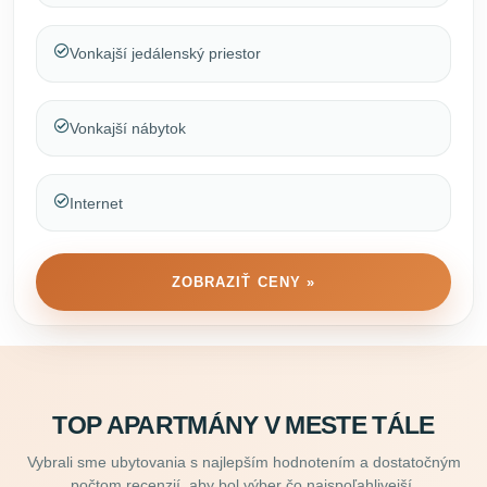
Vonkajší jedálenský priestor
Vonkajší nábytok
Internet
ZOBRAZIŤ CENY »
TOP APARTMÁNY V MESTE TÁLE
Vybrali sme ubytovania s najlepším hodnotením a dostatočným
počtom recenzií, aby bol výber čo najspoľahlivejší.