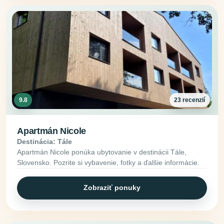
9.8
23 recenzií
Apartmán Nicole
Destinácia: Tále
Apartmán Nicole ponúka ubytovanie v destinácii Tále,
Slovensko. Pozrite si vybavenie, fotky a ďalšie informácie.
Zobraziť ponuky