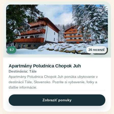
9.7
26 recenzií
Apartmány Poludnica Chopok Juh
Destinácia: Tále
Apartmány Poludnica Chopok Juh ponúka ubytovanie v
destinácii Tále, Slovensko. Pozrite si vybavenie, fotky a
ďalšie informácie.
Zobraziť ponuky