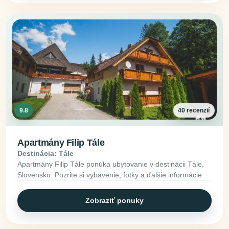
9.8
40 recenzií
Apartmány Filip Tále
Destinácia: Tále
Apartmány Filip Tále ponúka ubytovanie v destinácii Tále,
Slovensko. Pozrite si vybavenie, fotky a ďalšie informácie.
Zobraziť ponuky