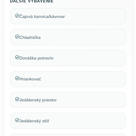
ĎALŠIE VYBAVENIE
Čajová kanvica/kávovar
Chladnička
Donáška potravín
Hriankovač
Jedálenský priestor
Jedálenský stôl