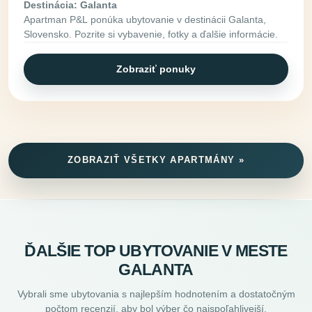
Destinácia: Galanta
Apartman P&L ponúka ubytovanie v destinácii Galanta,
Slovensko. Pozrite si vybavenie, fotky a ďalšie informácie.
Zobraziť ponuky
ZOBRAZIŤ VŠETKY APARTMÁNY »
ĎALŠIE TOP UBYTOVANIE V MESTE
GALANTA
Vybrali sme ubytovania s najlepším hodnotením a dostatočným
počtom recenzií, aby bol výber čo najspoľahlivejší.