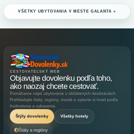
VŠETKY UBYTOVANIA V MESTE GALANTA »
CESTOVATEĽSKÝ WEB
Objavujte dovolenku podľa toho,
ako naozaj chcete cestovať.
Pomáhame nájsť ubytovanie v obľúbených destináciách.
Prehliadajte štáty, regióny, mestá a vyberte si hotel podľa
hodnotenia a vybavenia.
Štýly dovolenky
Všetky hotely
Štáty a regióny