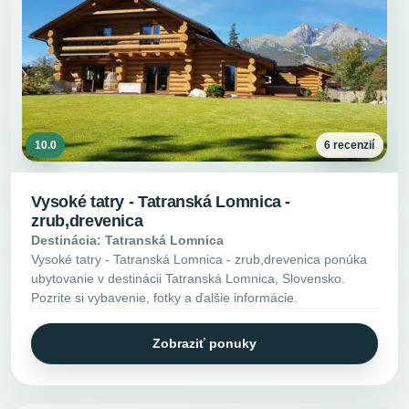
10.0
6 recenzií
Vysoké tatry - Tatranská Lomnica -
zrub,drevenica
Destinácia: Tatranská Lomnica
Vysoké tatry - Tatranská Lomnica - zrub,drevenica ponúka
ubytovanie v destinácii Tatranská Lomnica, Slovensko.
Pozrite si vybavenie, fotky a ďalšie informácie.
Zobraziť ponuky