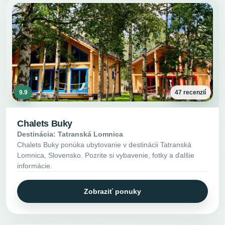
9.9
47 recenzií
Chalets Buky
Destinácia: Tatranská Lomnica
Chalets Buky ponúka ubytovanie v destinácii Tatranská
Lomnica, Slovensko. Pozrite si vybavenie, fotky a ďalšie
informácie.
Zobraziť ponuky