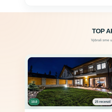
TOP A
Vybrali sme 
10.0
25 recenzií