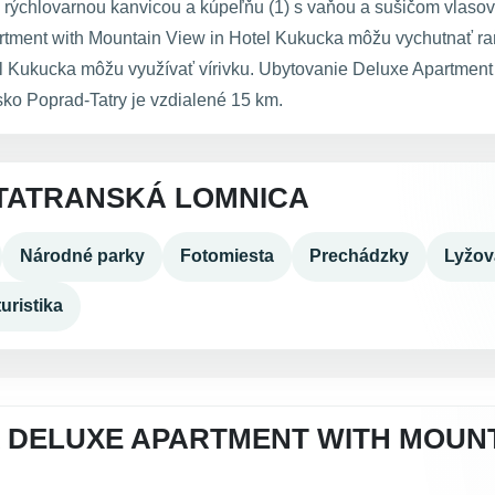
rýchlovarnou kanvicou a kúpeľňu (1) s vaňou a sušičom vlasov.
rtment with Mountain View in Hotel Kukucka môžu vychutnať raň
l Kukucka môžu využívať vírivku. Ubytovanie Deluxe Apartment
ko Poprad-Tatry je vzdialené 15 km.
TATRANSKÁ LOMNICA
Národné parky
Fotomiesta
Prechádzky
Lyžov
uristika
 DELUXE APARTMENT WITH MOUNT