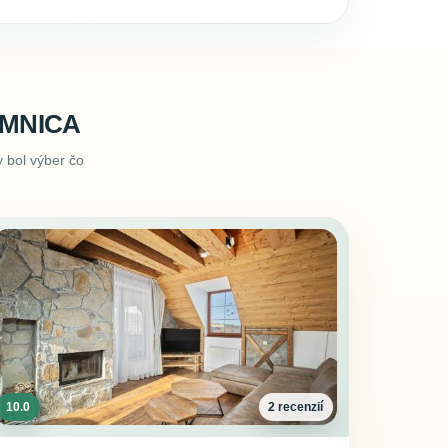
OMNICA
 bol výber čo
10.0
2 recenzií