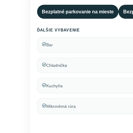
Bezplatné parkovanie na mieste
Bezp
ĎALŠIE VYBAVENIE
Bar
Chladnička
Kuchyňa
Mikrovlnná rúra