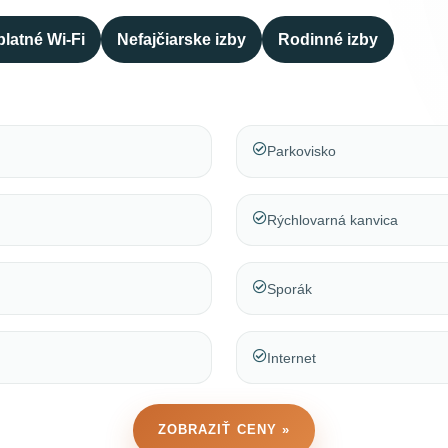
latné Wi-Fi
Nefajčiarske izby
Rodinné izby
Parkovisko
Rýchlovarná kanvica
Sporák
Internet
ZOBRAZIŤ CENY »