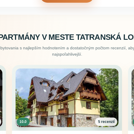
PARTMÁNY V MESTE TATRANSKÁ L
ubytovania s najlepším hodnotením a dostatočným počtom recenzií, aby
najspoľahlivejší.
10.0
5 recenzií