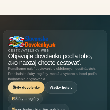
CESTOVATEĽSKÝ WEB
Objavujte dovolenku podľa toho,
ako naozaj chcete cestovať.
Pomáhame nájsť ubytovanie v obľúbených destináciách.
Prehliadajte štáty, regióny, mestá a vyberte si hotel podľa
hodnotenia a vybavenia.
Štýly dovolenky
Všetky hotely
Štáty a regióny
geo.footer.chip.cities.noIslands