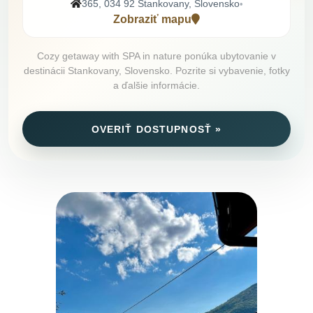
365, 034 92 Stankovany, Slovensko
•
Zobraziť mapu
Cozy getaway with SPA in nature ponúka ubytovanie v
destinácii Stankovany, Slovensko. Pozrite si vybavenie, fotky
a ďalšie informácie.
OVERIŤ DOSTUPNOSŤ »