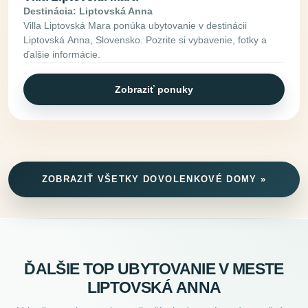
Destinácia: Liptovská Anna
Villa Liptovská Mara ponúka ubytovanie v destinácii
Liptovská Anna, Slovensko. Pozrite si vybavenie, fotky a
ďalšie informácie.
Zobraziť ponuky
ZOBRAZIŤ VŠETKY DOVOLENKOVÉ DOMY »
ĎALŠIE TOP UBYTOVANIE V MESTE
LIPTOVSKÁ ANNA