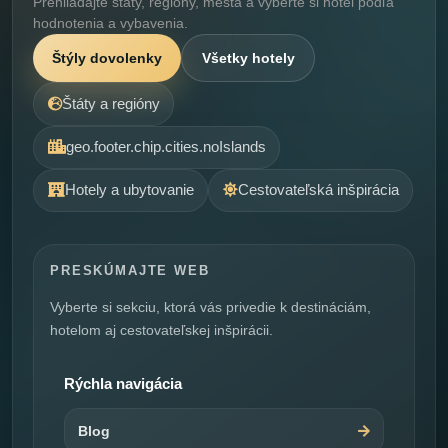
Prehliadajte štáty, regióny, mestá a vyberte si hotel podľa
hodnotenia a vybavenia.
Štýly dovolenky
Všetky hotely
Štáty a regióny
geo.footer.chip.cities.noIslands
Hotely a ubytovanie
Cestovateľská inšpirácia
PRESKÚMAJTE WEB
Vyberte si sekciu, ktorá vás privedie k destináciám,
hotelom aj cestovateľskej inšpirácii.
Rýchla navigácia
Blog