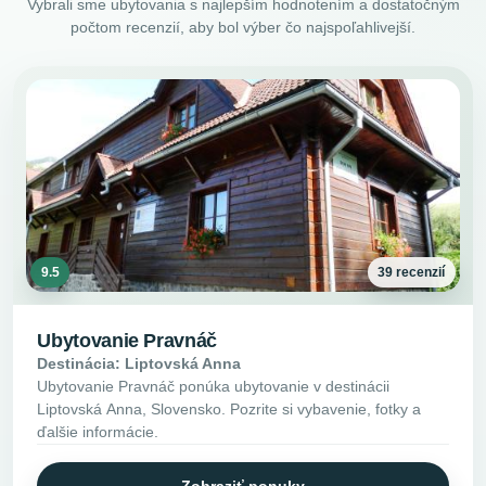
Vybrali sme ubytovania s najlepším hodnotením a dostatočným
počtom recenzií, aby bol výber čo najspoľahlivejší.
9.5
39 recenzií
Ubytovanie Pravnáč
Destinácia: Liptovská Anna
Ubytovanie Pravnáč ponúka ubytovanie v destinácii
Liptovská Anna, Slovensko. Pozrite si vybavenie, fotky a
ďalšie informácie.
Zobraziť ponuky