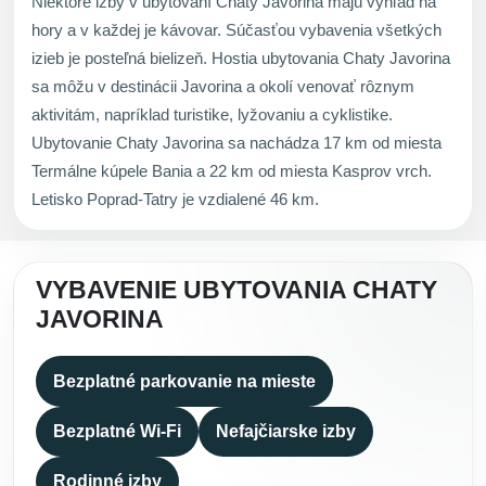
Niektoré izby v ubytovaní Chaty Javorina majú výhľad na
hory a v každej je kávovar. Súčasťou vybavenia všetkých
izieb je posteľná bielizeň. Hostia ubytovania Chaty Javorina
sa môžu v destinácii Javorina a okolí venovať rôznym
aktivitám, napríklad turistike, lyžovaniu a cyklistike.
Ubytovanie Chaty Javorina sa nachádza 17 km od miesta
Termálne kúpele Bania a 22 km od miesta Kasprov vrch.
Letisko Poprad-Tatry je vzdialené 46 km.
VYBAVENIE UBYTOVANIA CHATY
JAVORINA
Bezplatné parkovanie na mieste
Bezplatné Wi-Fi
Nefajčiarske izby
Rodinné izby