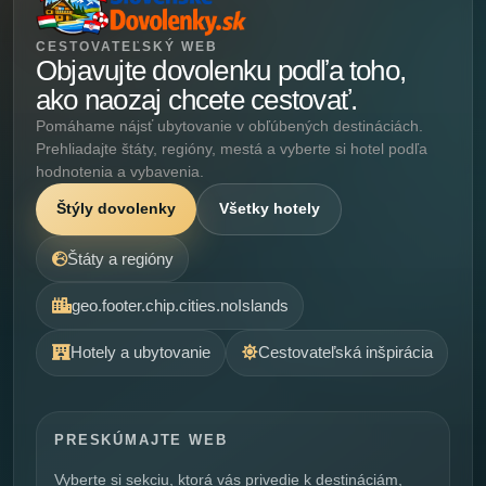
CESTOVATEĽSKÝ WEB
Objavujte dovolenku podľa toho,
ako naozaj chcete cestovať.
Pomáhame nájsť ubytovanie v obľúbených destináciách.
Prehliadajte štáty, regióny, mestá a vyberte si hotel podľa
hodnotenia a vybavenia.
Štýly dovolenky
Všetky hotely
Štáty a regióny
geo.footer.chip.cities.noIslands
Hotely a ubytovanie
Cestovateľská inšpirácia
PRESKÚMAJTE WEB
Vyberte si sekciu, ktorá vás privedie k destináciám,