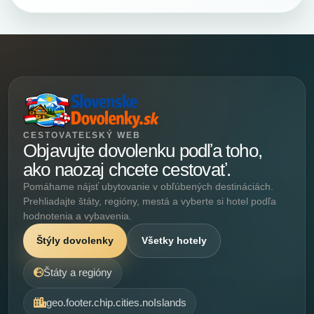
CESTOVATEĽSKÝ WEB
Objavujte dovolenku podľa toho,
ako naozaj chcete cestovať.
Pomáhame nájsť ubytovanie v obľúbených destináciách.
Prehliadajte štáty, regióny, mestá a vyberte si hotel podľa
hodnotenia a vybavenia.
Štýly dovolenky
Všetky hotely
Štáty a regióny
geo.footer.chip.cities.noIslands