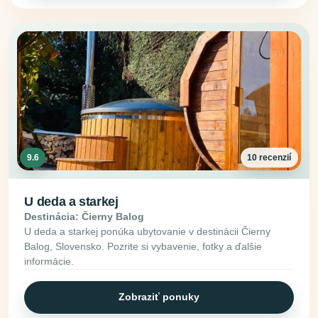
9.6
10 recenzií
U deda a starkej
Destinácia: Čierny Balog
U deda a starkej ponúka ubytovanie v destinácii Čierny
Balog, Slovensko. Pozrite si vybavenie, fotky a ďalšie
informácie.
Zobraziť ponuky