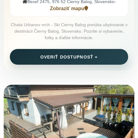
Bexeľ 2475, 976 52 Čierny Balog, Slovensko
•
Zobraziť mapu
Chata Urbanov vrch - Ski Cierny Balog ponúka ubytovanie v
destinácii Čierny Balog, Slovensko. Pozrite si vybavenie,
fotky a ďalšie informácie.
OVERIŤ DOSTUPNOSŤ »