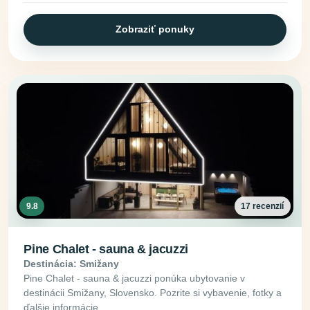
Zobraziť ponuky
9.8
17 recenzií
Pine Chalet - sauna & jacuzzi
Destinácia: Smižany
Pine Chalet - sauna & jacuzzi ponúka ubytovanie v
destinácii Smižany, Slovensko. Pozrite si vybavenie, fotky a
ďalšie informácie.