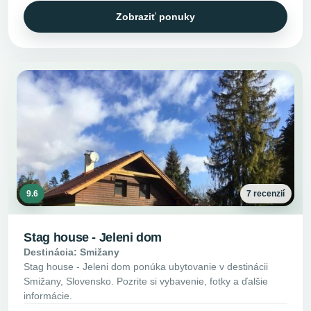
Zobraziť ponuky
9.6
7 recenzií
Stag house - Jeleni dom
Destinácia: Smižany
Stag house - Jeleni dom ponúka ubytovanie v destinácii
Smižany, Slovensko. Pozrite si vybavenie, fotky a ďalšie
informácie.