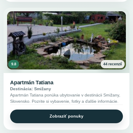
9.8
44 recenzií
Apartmán Tatiana
Destinácia: Smižany
Apartmán Tatiana ponúka ubytovanie v destinácii Smižany,
Slovensko. Pozrite si vybavenie, fotky a ďalšie informácie.
Zobraziť ponuky