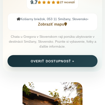
9.7
27 recenzií
Košiarny briežok, 053 11 Smižany, Slovensko
•
Zobraziť mapu
Chata u Gregora v Slovenskom raji ponúka ubytovanie v
destinácii Smižany, Slovensko. Pozrite si vybavenie, fotky a
ďalšie informácie.
OVERIŤ DOSTUPNOSŤ »