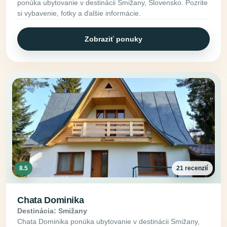
ponúka ubytovanie v destinácii Smižany, Slovensko. Pozrite
si vybavenie, fotky a ďalšie informácie.
Zobraziť ponuky
8.5
21 recenzií
Chata Dominika
Destinácia: Smižany
Chata Dominika ponúka ubytovanie v destinácii Smižany,