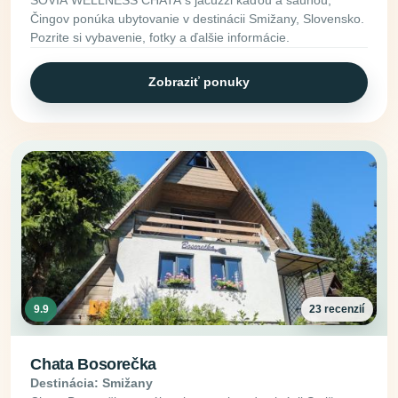
Čingov ponúka ubytovanie v destinácii Smižany, Slovensko.
Pozrite si vybavenie, fotky a ďalšie informácie.
Zobraziť ponuky
9.9
23 recenzií
Chata Bosorečka
Destinácia: Smižany