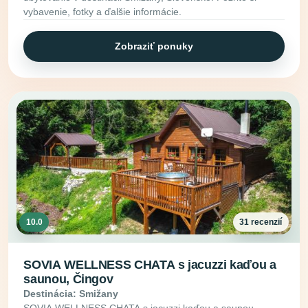
vybavenie, fotky a ďalšie informácie.
Zobraziť ponuky
10.0
31 recenzií
SOVIA WELLNESS CHATA s jacuzzi kaďou a
saunou, Čingov
Destinácia: Smižany
SOVIA WELLNESS CHATA s jacuzzi kaďou a saunou,