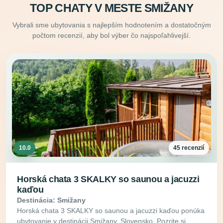
TOP CHATY V MESTE SMIŽANY
Vybrali sme ubytovania s najlepším hodnotením a dostatočným
počtom recenzií, aby bol výber čo najspoľahlivejší.
10.0
45 recenzií
Horská chata 3 SKALKY so saunou a jacuzzi
kaďou
Destinácia: Smižany
Horská chata 3 SKALKY so saunou a jacuzzi kaďou ponúka
ubytovanie v destinácii Smižany, Slovensko. Pozrite si