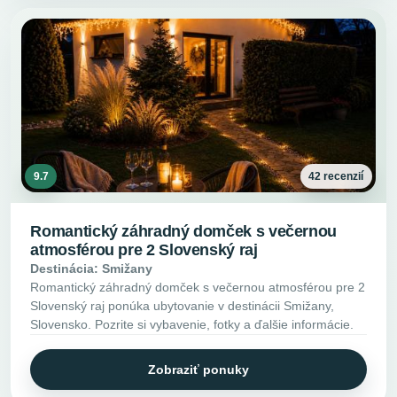
9.7
42 recenzií
Romantický záhradný domček s večernou
atmosférou pre 2 Slovenský raj
Destinácia: Smižany
Romantický záhradný domček s večernou atmosférou pre 2
Slovenský raj ponúka ubytovanie v destinácii Smižany,
Slovensko. Pozrite si vybavenie, fotky a ďalšie informácie.
Zobraziť ponuky