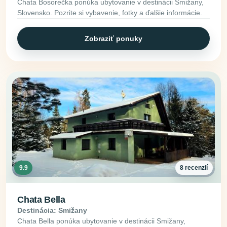
Chata Bosorečka ponúka ubytovanie v destinácii Smižany,
Slovensko. Pozrite si vybavenie, fotky a ďalšie informácie.
Zobraziť ponuky
9.9
8 recenzií
Chata Bella
Destinácia: Smižany
Chata Bella ponúka ubytovanie v destinácii Smižany,