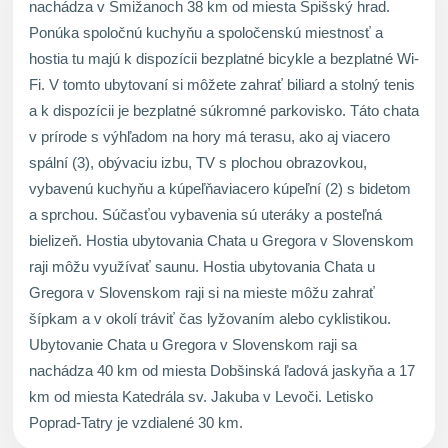
nachádza v Smižanoch 38 km od miesta Spišský hrad.
Ponúka spoločnú kuchyňu a spoločenskú miestnosť a
hostia tu majú k dispozícii bezplatné bicykle a bezplatné Wi-
Fi. V tomto ubytovaní si môžete zahrať biliard a stolný tenis
a k dispozícii je bezplatné súkromné parkovisko. Táto chata
v prírode s výhľadom na hory má terasu, ako aj viacero
spální (3), obývaciu izbu, TV s plochou obrazovkou,
vybavenú kuchyňu a kúpeľňaviacero kúpeľní (2) s bidetom
a sprchou. Súčasťou vybavenia sú uteráky a posteľná
bielizeň. Hostia ubytovania Chata u Gregora v Slovenskom
raji môžu využívať saunu. Hostia ubytovania Chata u
Gregora v Slovenskom raji si na mieste môžu zahrať
šípkam a v okolí tráviť čas lyžovaním alebo cyklistikou.
Ubytovanie Chata u Gregora v Slovenskom raji sa
nachádza 40 km od miesta Dobšinská ľadová jaskyňa a 17
km od miesta Katedrála sv. Jakuba v Levoči. Letisko
Poprad-Tatry je vzdialené 30 km.