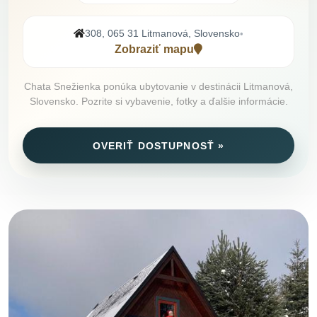
308, 065 31 Litmanová, Slovensko
•
Zobraziť mapu
Chata Snežienka ponúka ubytovanie v destinácii Litmanová,
Slovensko. Pozrite si vybavenie, fotky a ďalšie informácie.
OVERIŤ DOSTUPNOSŤ »