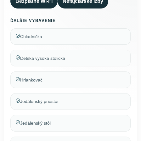
Bezplatné Wi-Fi
Nefajčiarske izby
ĎALŠIE VYBAVENIE
Chladnička
Detská vysoká stolička
Hriankovač
Jedálenský priestor
Jedálenský stôl