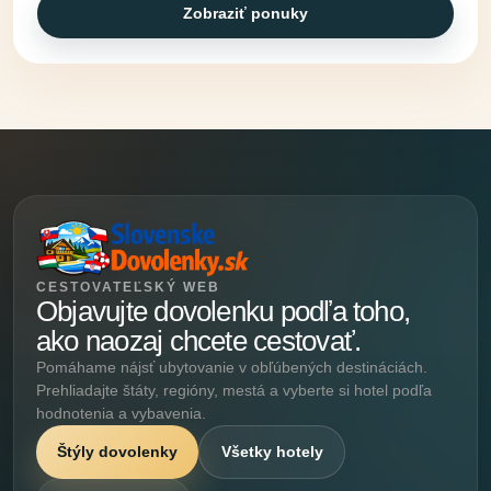
Zobraziť ponuky
CESTOVATEĽSKÝ WEB
Objavujte dovolenku podľa toho,
ako naozaj chcete cestovať.
Pomáhame nájsť ubytovanie v obľúbených destináciách.
Prehliadajte štáty, regióny, mestá a vyberte si hotel podľa
hodnotenia a vybavenia.
Štýly dovolenky
Všetky hotely