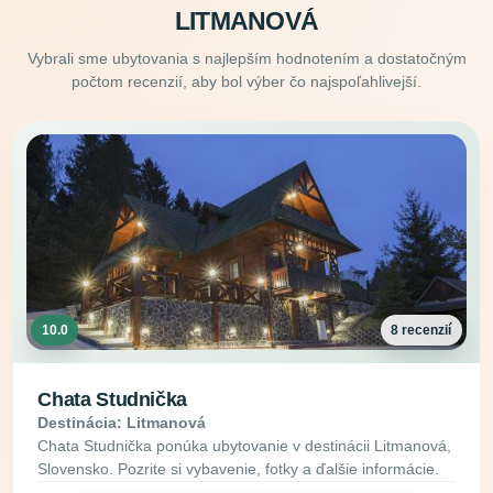
LITMANOVÁ
Vybrali sme ubytovania s najlepším hodnotením a dostatočným
počtom recenzií, aby bol výber čo najspoľahlivejší.
10.0
8 recenzií
Chata Studnička
Destinácia: Litmanová
Chata Studnička ponúka ubytovanie v destinácii Litmanová,
Slovensko. Pozrite si vybavenie, fotky a ďalšie informácie.