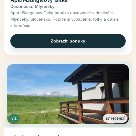
Apart-Bungalovy Gitka
Destinácia: Mlynčeky
Apart-Bungalovy Gitka ponúka ubytovanie v destinácii
Mlynčeky, Slovensko. Pozrite si vybavenie, fotky a ďalšie
informácie.
Zobraziť ponuky
8.1
27 recenzií