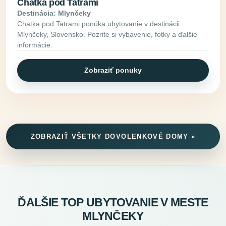
Chatka pod Tatrami
Destinácia: Mlynčeky
Chatka pod Tatrami ponúka ubytovanie v destinácii
Mlynčeky, Slovensko. Pozrite si vybavenie, fotky a ďalšie
informácie.
Zobraziť ponuky
ZOBRAZIŤ VŠETKY DOVOLENKOVÉ DOMY »
ĎALŠIE TOP UBYTOVANIE V MESTE
MLYNČEKY