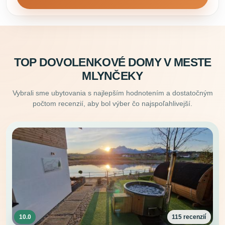
TOP DOVOLENKOVÉ DOMY V MESTE
MLYNČEKY
Vybrali sme ubytovania s najlepším hodnotením a dostatočným
počtom recenzií, aby bol výber čo najspoľahlivejší.
10.0
115 recenzií