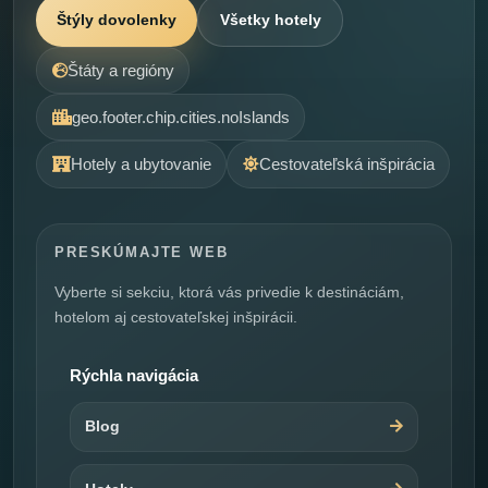
Štýly dovolenky
Všetky hotely
Štáty a regióny
geo.footer.chip.cities.noIslands
Hotely a ubytovanie
Cestovateľská inšpirácia
PRESKÚMAJTE WEB
Vyberte si sekciu, ktorá vás privedie k destináciám,
hotelom aj cestovateľskej inšpirácii.
Rýchla navigácia
Blog