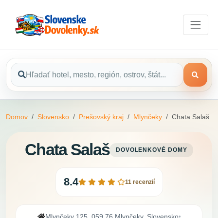
Domov
Slovensko
Prešovský kraj
Mlynčeky
Chata Salaš
Chata Salaš
DOVOLENKOVÉ DOMY
8.4
11 recenzií
Mlynčeky 125, 059 76 Mlynčeky, Slovensko
•