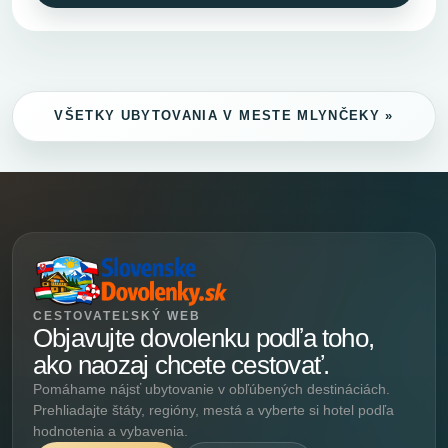
VŠETKY UBYTOVANIA V MESTE MLYNČEKY »
CESTOVATEĽSKÝ WEB
Objavujte dovolenku podľa toho,
ako naozaj chcete cestovať.
Pomáhame nájsť ubytovanie v obľúbených destináciách.
Prehliadajte štáty, regióny, mestá a vyberte si hotel podľa
hodnotenia a vybavenia.