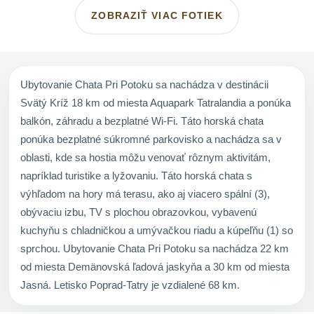
ZOBRAZIŤ VIAC FOTIEK
Ubytovanie Chata Pri Potoku sa nachádza v destinácii
Svätý Kríž 18 km od miesta Aquapark Tatralandia a ponúka
balkón, záhradu a bezplatné Wi-Fi. Táto horská chata
ponúka bezplatné súkromné parkovisko a nachádza sa v
oblasti, kde sa hostia môžu venovať rôznym aktivitám,
napríklad turistike a lyžovaniu. Táto horská chata s
výhľadom na hory má terasu, ako aj viacero spální (3),
obývaciu izbu, TV s plochou obrazovkou, vybavenú
kuchyňu s chladničkou a umývačkou riadu a kúpeľňu (1) so
sprchou. Ubytovanie Chata Pri Potoku sa nachádza 22 km
od miesta Demänovská ľadová jaskyňa a 30 km od miesta
Jasná. Letisko Poprad-Tatry je vzdialené 68 km.