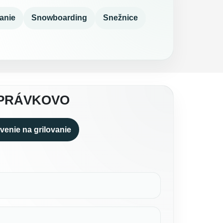
anie
Snowboarding
Snežnice
ZPRÁVKOVO
venie na grilovanie