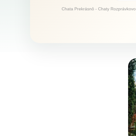
Chata Prekrásnô - Chaty Rozprávkovo p