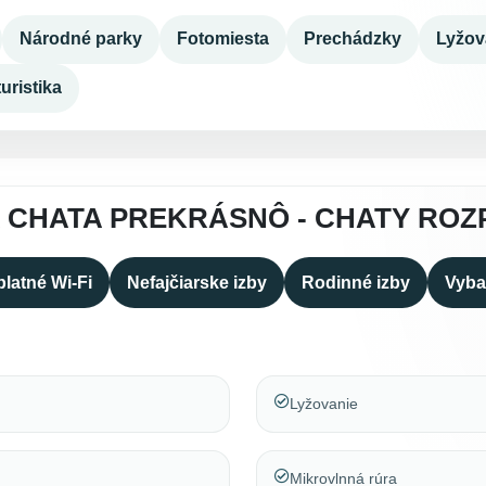
Národné parky
Fotomiesta
Prechádzky
Lyžov
uristika
A CHATA PREKRÁSNÔ - CHATY RO
latné Wi-Fi
Nefajčiarske izby
Rodinné izby
Vyba
Lyžovanie
Mikrovlnná rúra