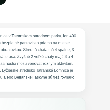
mnice v Tatranskom národnom parku, len 400
a bezplatné parkovisko priamo na mieste.
 obrazovkou. Stredná chata má 4 spálne, 3
á terasa. Zvyšné 2 veľké chaty majú 3 a 4
 sa hostia môžu venovať rôznym aktivitám,
rt. Lyžiarske stredisko Tatranská Lomnica je
u alebo Belianskej jaskyne sú tiež rovnako