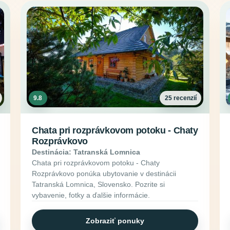
9.8
25 recenzií
Chata pri rozprávkovom potoku - Chaty
Rozprávkovo
Destinácia: Tatranská Lomnica
Chata pri rozprávkovom potoku - Chaty
Rozprávkovo ponúka ubytovanie v destinácii
Tatranská Lomnica, Slovensko. Pozrite si
vybavenie, fotky a ďalšie informácie.
Zobraziť ponuky