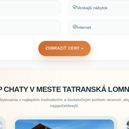
Vonkajší nábytok
Internet
ZOBRAZIŤ CENY »
P CHATY V MESTE TATRANSKÁ LOMN
ubytovania s najlepším hodnotením a dostatočným počtom recenzií, aby
najspoľahlivejší.