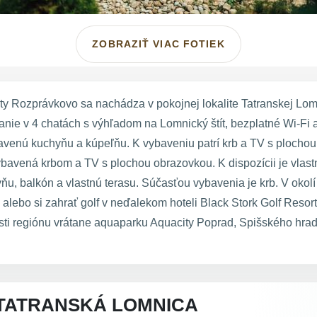
ZOBRAZIŤ VIAC FOTIEK
ty Rozprávkovo sa nachádza v pokojnej lokalite Tatranskej Lo
anie v 4 chatách s výhľadom na Lomnický štít, bezplatné Wi-Fi 
venú kuchyňu a kúpeľňu. K vybaveniu patrí krb a TV s plochou
avená krbom a TV s plochou obrazovkou. K dispozícii je vlastn
u, balkón a vlastnú terasu. Súčasťou vybavenia je krb. V okolí
ke alebo si zahrať golf v neďalekom hoteli Black Stork Golf Reso
ti regiónu vrátane aquaparku Aquacity Poprad, Spišského hrad
TATRANSKÁ LOMNICA