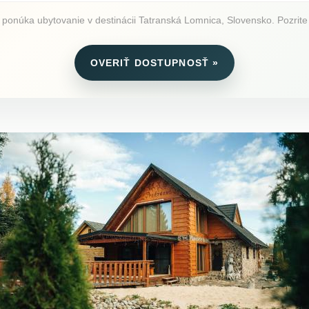
onúka ubytovanie v destinácii Tatranská Lomnica, Slovensko. Pozrite si
OVERIŤ DOSTUPNOSŤ »