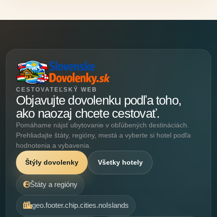
CESTOVATEĽSKÝ WEB
Objavujte dovolenku podľa toho,
ako naozaj chcete cestovať.
Pomáhame nájsť ubytovanie v obľúbených destináciách.
Prehliadajte štáty, regióny, mestá a vyberte si hotel podľa
hodnotenia a vybavenia.
Štýly dovolenky
Všetky hotely
Štáty a regióny
geo.footer.chip.cities.noIslands