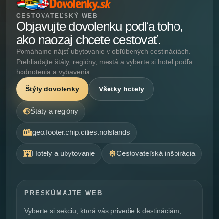
CESTOVATEĽSKÝ WEB
Objavujte dovolenku podľa toho,
ako naozaj chcete cestovať.
Pomáhame nájsť ubytovanie v obľúbených destináciách.
Prehliadajte štáty, regióny, mestá a vyberte si hotel podľa
hodnotenia a vybavenia.
Štýly dovolenky
Všetky hotely
Štáty a regióny
geo.footer.chip.cities.noIslands
Hotely a ubytovanie
Cestovateľská inšpirácia
PRESKÚMAJTE WEB
Vyberte si sekciu, ktorá vás privedie k destináciám,