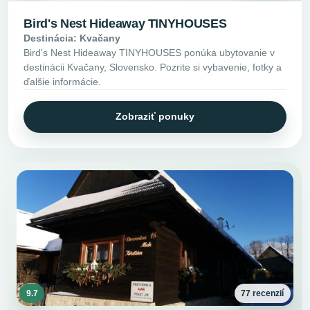
Bird's Nest Hideaway TINYHOUSES
Destinácia: Kvačany
Bird's Nest Hideaway TINYHOUSES ponúka ubytovanie v
destinácii Kvačany, Slovensko. Pozrite si vybavenie, fotky a
ďalšie informácie.
Zobraziť ponuky
9.7
77 recenzií