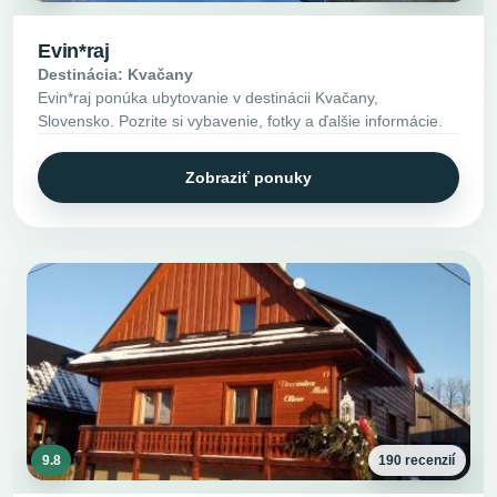
Evin*raj
Destinácia: Kvačany
Evin*raj ponúka ubytovanie v destinácii Kvačany,
Slovensko. Pozrite si vybavenie, fotky a ďalšie informácie.
Zobraziť ponuky
9.8
190 recenzií