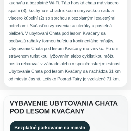
kuchyňu a bezplatné Wi-Fi. Táto horská chata má viacero
spální (3), kuchyňu s chladničkou a umývačkou riadu a
viacero kúpeľní (2) so sprchou a bezplatnými toaletnými
potrebami. Súčasťou vybavenia sú uteráky a posteľná
bielizeň. V ubytovaní Chata pod lesom Kvačany sa
podávajú raňajky formou bufetu a kontinentálne raňajky.
Ubytovanie Chata pod lesom Kvačany má vírivku. Po dni
strávenom turistikou, lyžovaním alebo cyklistikou môžu
hostia relaxovať v záhrade alebo v spoločenskej miestnosti.
Ubytovanie Chata pod lesom Kvačany sa nachádza 31 km
od miesta Jasná. Letisko Poprad-Tatry je vzdialené 71 km.
VYBAVENIE UBYTOVANIA CHATA
POD LESOM KVAČANY
Bezplatné parkovanie na mieste