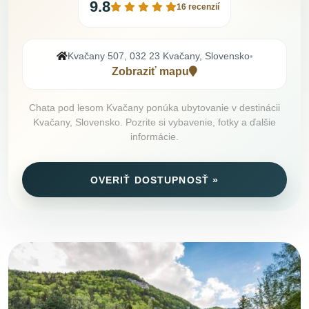
9.8
16 recenzií
Kvačany 507, 032 23 Kvačany, Slovensko
•
Zobraziť mapu
Chata pod lesom Kvačany ponúka ubytovanie v destinácii
Kvačany, Slovensko. Pozrite si vybavenie, fotky a ďalšie
informácie.
OVERIŤ DOSTUPNOSŤ »