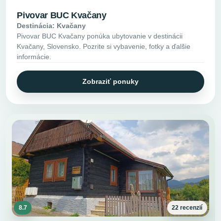
Pivovar BUC Kvačany
Destinácia: Kvačany
Pivovar BUC Kvačany ponúka ubytovanie v destinácii
Kvačany, Slovensko. Pozrite si vybavenie, fotky a ďalšie
informácie.
Zobraziť ponuky
8.7
22 recenzií