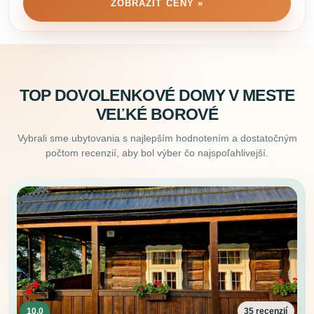
ZOBRAZIŤ CENY »
TOP DOVOLENKOVÉ DOMY V MESTE
VEĽKÉ BOROVÉ
Vybrali sme ubytovania s najlepším hodnotením a dostatočným
počtom recenzií, aby bol výber čo najspoľahlivejší.
10.0
35 recenzií