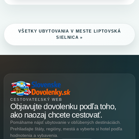
VŠETKY UBYTOVANIA V MESTE LIPTOVSKÁ
SIELNICA »
CESTOVATEĽSKÝ WEB
Objavujte dovolenku podľa toho,
ako naozaj chcete cestovať.
Pomáhame nájsť ubytovanie v obľúbených destináciách.
Prehliadajte štáty, regióny, mestá a vyberte si hotel podľa
hodnotenia a vybavenia.