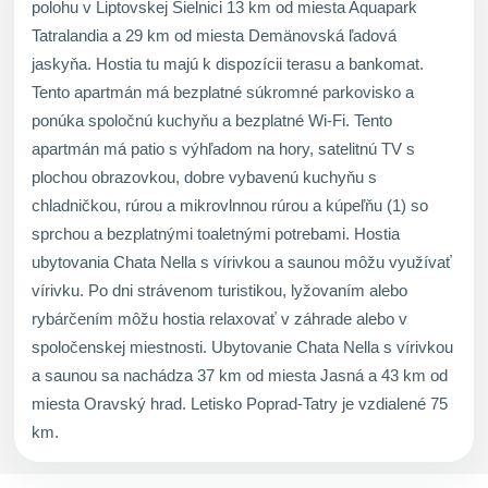
polohu v Liptovskej Sielnici 13 km od miesta Aquapark
Tatralandia a 29 km od miesta Demänovská ľadová
jaskyňa. Hostia tu majú k dispozícii terasu a bankomat.
Tento apartmán má bezplatné súkromné parkovisko a
ponúka spoločnú kuchyňu a bezplatné Wi-Fi. Tento
apartmán má patio s výhľadom na hory, satelitnú TV s
plochou obrazovkou, dobre vybavenú kuchyňu s
chladničkou, rúrou a mikrovlnnou rúrou a kúpeľňu (1) so
sprchou a bezplatnými toaletnými potrebami. Hostia
ubytovania Chata Nella s vírivkou a saunou môžu využívať
vírivku. Po dni strávenom turistikou, lyžovaním alebo
rybárčením môžu hostia relaxovať v záhrade alebo v
spoločenskej miestnosti. Ubytovanie Chata Nella s vírivkou
a saunou sa nachádza 37 km od miesta Jasná a 43 km od
miesta Oravský hrad. Letisko Poprad-Tatry je vzdialené 75
km.