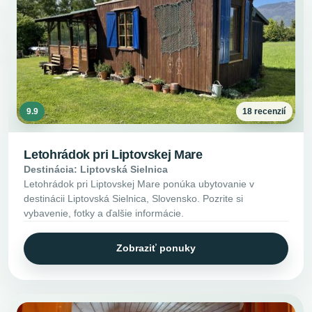
9.9
18 recenzií
Letohrádok pri Liptovskej Mare
Destinácia: Liptovská Sielnica
Letohrádok pri Liptovskej Mare ponúka ubytovanie v
destinácii Liptovská Sielnica, Slovensko. Pozrite si
vybavenie, fotky a ďalšie informácie.
Zobraziť ponuky