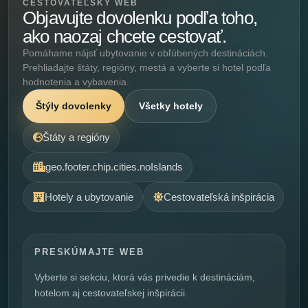
CESTOVATEĽSKÝ WEB
Objavujte dovolenku podľa toho,
ako naozaj chcete cestovať.
Pomáhame nájsť ubytovanie v obľúbených destináciách.
Prehliadajte štáty, regióny, mestá a vyberte si hotel podľa
hodnotenia a vybavenia.
Štýly dovolenky
Všetky hotely
Štáty a regióny
geo.footer.chip.cities.noIslands
Hotely a ubytovanie
Cestovateľská inšpirácia
PRESKÚMAJTE WEB
Vyberte si sekciu, ktorá vás privedie k destináciám,
hotelom aj cestovateľskej inšpirácii.