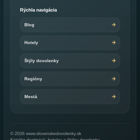
Rýchla navigácia
Blog
Hotely
Štýly dovolenky
Regióny
Mestá
© 2026 www.slovenskedovolenky.sk
Katalóg destinácií, hotelov a štýlov dovolenky.