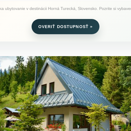
 ubytovanie v destinácii Horná Turecká, Slovensko. Pozrite si vybaveni
OVERIŤ DOSTUPNOSŤ »