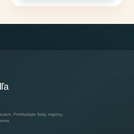
dľa
ách. Prehliadajte štáty, regióny,
venia.