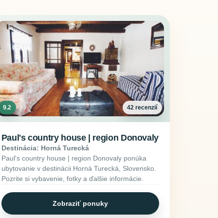
9.2
42 recenzií
Paul's country house | region Donovaly
Destinácia: Horná Turecká
Paul's country house | region Donovaly ponúka
ubytovanie v destinácii Horná Turecká, Slovensko.
Pozrite si vybavenie, fotky a ďalšie informácie.
Zobraziť ponuky