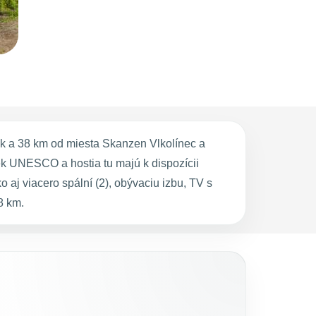
k a 38 km od miesta Skanzen Vlkolínec a
k UNESCO a hostia tu majú k dispozícii
j viacero spální (2), obývaciu izbu, TV s
8 km.