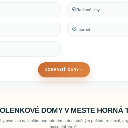
Rodinné izby
Internet
ZOBRAZIŤ CENY »
VOLENKOVÉ DOMY V MESTE HORNÁ 
ubytovania s najlepším hodnotením a dostatočným počtom recenzií, aby
najspoľahlivejší.