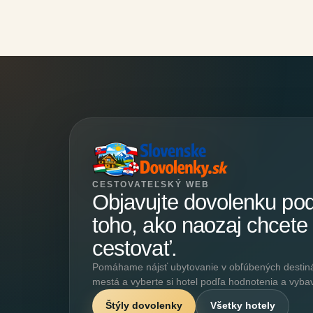
CESTOVATEĽSKÝ WEB
Objavujte dovolenku po
toho, ako naozaj chcete
cestovať.
Pomáhame nájsť ubytovanie v obľúbených destináci
mestá a vyberte si hotel podľa hodnotenia a vyba
Štýly dovolenky
Všetky hotely