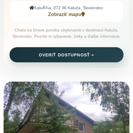
KaluÅ¾a, 072 36 Kaluža, Slovensko
•
Zobraziť mapu
Chata na šírave ponúka ubytovanie v destinácii Kaluža,
Slovensko. Pozrite si vybavenie, fotky a ďalšie informácie.
OVERIŤ DOSTUPNOSŤ »