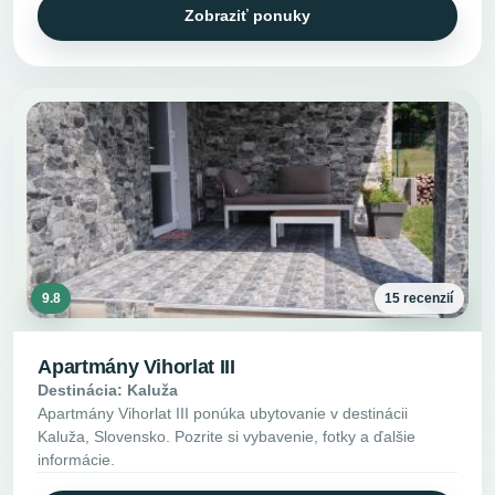
Zobraziť ponuky
9.8
15 recenzií
Apartmány Vihorlat III
Destinácia: Kaluža
Apartmány Vihorlat III ponúka ubytovanie v destinácii
Kaluža, Slovensko. Pozrite si vybavenie, fotky a ďalšie
informácie.