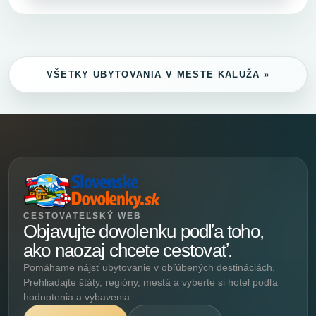
VŠETKY UBYTOVANIA V MESTE KALUŽA »
CESTOVATEĽSKÝ WEB
Objavujte dovolenku podľa toho,
ako naozaj chcete cestovať.
Pomáhame nájsť ubytovanie v obľúbených destináciách.
Prehliadajte štáty, regióny, mestá a vyberte si hotel podľa
hodnotenia a vybavenia.