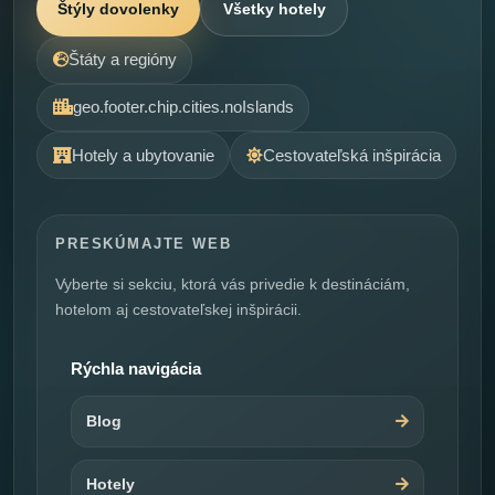
Štýly dovolenky
Všetky hotely
Štáty a regióny
geo.footer.chip.cities.noIslands
Hotely a ubytovanie
Cestovateľská inšpirácia
PRESKÚMAJTE WEB
Vyberte si sekciu, ktorá vás privedie k destináciám,
hotelom aj cestovateľskej inšpirácii.
Rýchla navigácia
Blog
Hotely