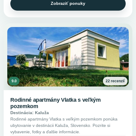
Zobraziť ponuky
9.0
22 recenzií
Rodinné apartmány Vlatka s veľkým
pozemkom
Destinácia: Kaluža
Rodinné apartmány Vlatka s veľkým pozemkom ponúka
ubytovanie v destinácii Kaluža, Slovensko. Pozrite si
vybavenie, fotky a ďalšie informácie.