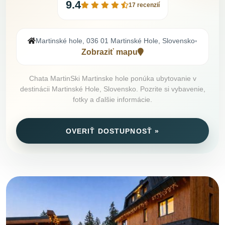
9.4
17 recenzií
Martinské hole, 036 01 Martinské Hole, Slovensko
•
Zobraziť mapu
Chata MartinSki Martinske hole ponúka ubytovanie v
destinácii Martinské Hole, Slovensko. Pozrite si vybavenie,
fotky a ďalšie informácie.
OVERIŤ DOSTUPNOSŤ »