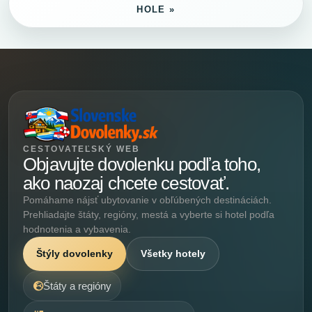
HOLE »
CESTOVATEĽSKÝ WEB
Objavujte dovolenku podľa toho,
ako naozaj chcete cestovať.
Pomáhame nájsť ubytovanie v obľúbených destináciách.
Prehliadajte štáty, regióny, mestá a vyberte si hotel podľa
hodnotenia a vybavenia.
Štýly dovolenky
Všetky hotely
Štáty a regióny