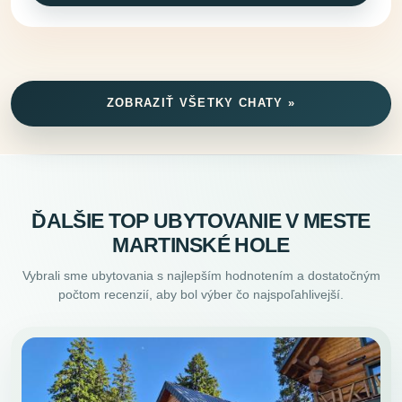
ZOBRAZIŤ VŠETKY CHATY »
ĎALŠIE TOP UBYTOVANIE V MESTE
MARTINSKÉ HOLE
Vybrali sme ubytovania s najlepším hodnotením a dostatočným
počtom recenzií, aby bol výber čo najspoľahlivejší.