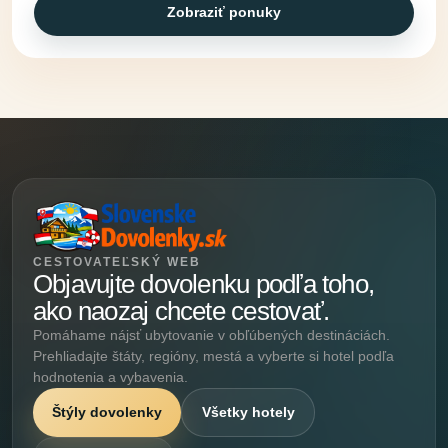
Zobraziť ponuky
CESTOVATEĽSKÝ WEB
Objavujte dovolenku podľa toho,
ako naozaj chcete cestovať.
Pomáhame nájsť ubytovanie v obľúbených destináciách.
Prehliadajte štáty, regióny, mestá a vyberte si hotel podľa
hodnotenia a vybavenia.
Štýly dovolenky
Všetky hotely