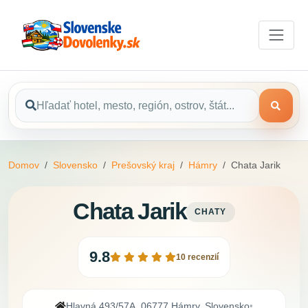
Domov
Slovensko
Prešovský kraj
Hámry
Chata Jarik
Chata Jarik
CHATY
9.8
10 recenzií
Hlavná 493/57A, 06777 Hámry, Slovensko
•