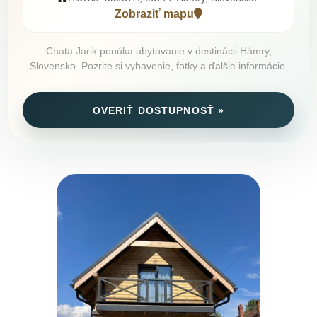
Zobraziť mapu
Chata Jarik ponúka ubytovanie v destinácii Hámry,
Slovensko. Pozrite si vybavenie, fotky a ďalšie informácie.
OVERIŤ DOSTUPNOSŤ »