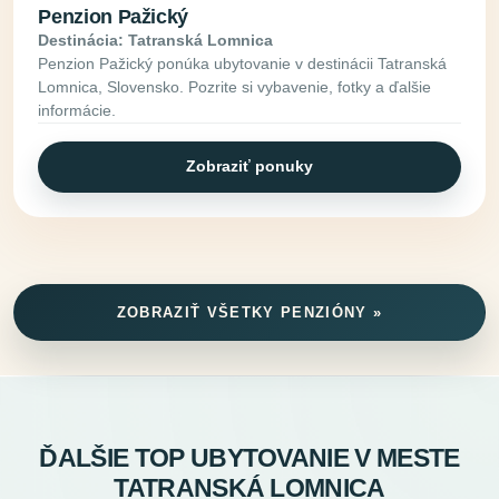
Penzion Pažický
Destinácia: Tatranská Lomnica
Penzion Pažický ponúka ubytovanie v destinácii Tatranská
Lomnica, Slovensko. Pozrite si vybavenie, fotky a ďalšie
informácie.
Zobraziť ponuky
ZOBRAZIŤ VŠETKY PENZIÓNY »
ĎALŠIE TOP UBYTOVANIE V MESTE
TATRANSKÁ LOMNICA