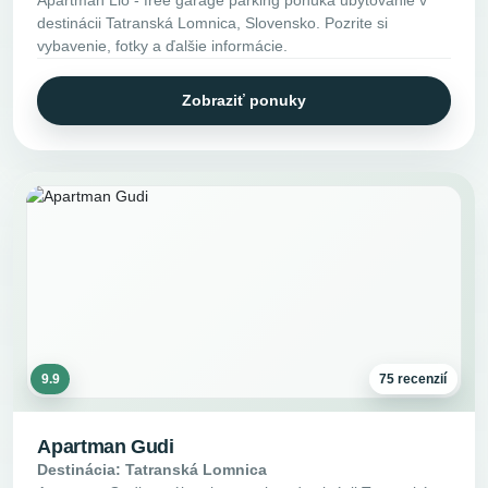
destinácii Tatranská Lomnica, Slovensko. Pozrite si
vybavenie, fotky a ďalšie informácie.
Zobraziť ponuky
9.9
75 recenzií
Apartman Gudi
Destinácia: Tatranská Lomnica