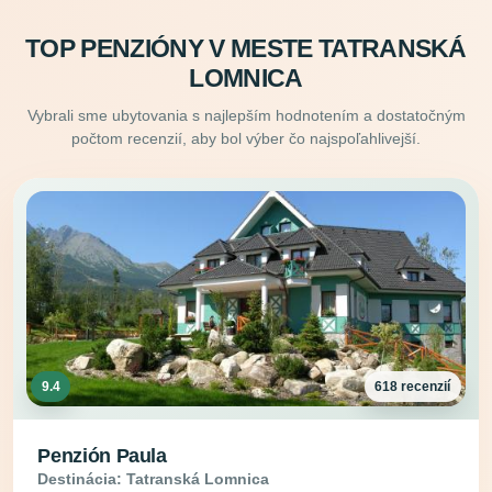
TOP PENZIÓNY V MESTE TATRANSKÁ
LOMNICA
Vybrali sme ubytovania s najlepším hodnotením a dostatočným
počtom recenzií, aby bol výber čo najspoľahlivejší.
9.4
618 recenzií
Penzión Paula
Destinácia: Tatranská Lomnica