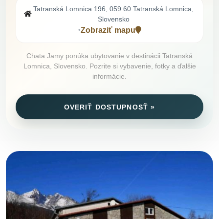
Tatranská Lomnica 196, 059 60 Tatranská Lomnica,
Slovensko
Zobraziť mapu
•
Chata Jamy ponúka ubytovanie v destinácii Tatranská
Lomnica, Slovensko. Pozrite si vybavenie, fotky a ďalšie
informácie.
OVERIŤ DOSTUPNOSŤ »