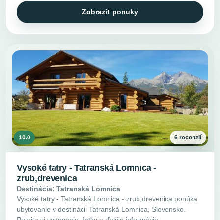
Zobraziť ponuky
10.0
6 recenzií
Vysoké tatry - Tatranská Lomnica -
zrub,drevenica
Destinácia: Tatranská Lomnica
Vysoké tatry - Tatranská Lomnica - zrub,drevenica ponúka
ubytovanie v destinácii Tatranská Lomnica, Slovensko.
Pozrite si vybavenie, fotky a ďalšie informácie.