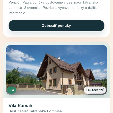
Penzión Paula ponúka ubytovanie v destinácii Tatranská
Lomnica, Slovensko. Pozrite si vybavenie, fotky a ďalšie
informácie.
Zobraziť ponuky
9.4
140 recenzií
Vila Kamah
Destinácia: Tatranská Lomnica