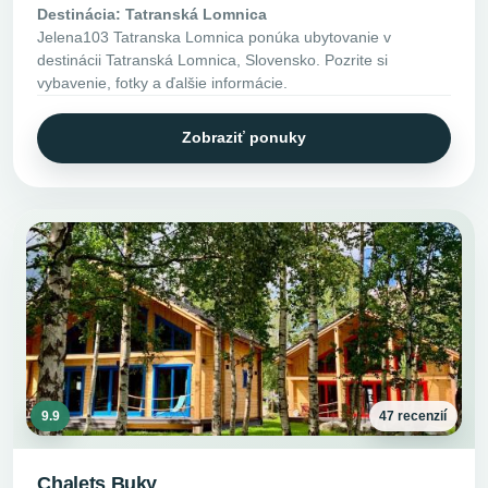
Destinácia: Tatranská Lomnica
Jelena103 Tatranska Lomnica ponúka ubytovanie v
destinácii Tatranská Lomnica, Slovensko. Pozrite si
vybavenie, fotky a ďalšie informácie.
Zobraziť ponuky
9.9
47 recenzií
Chalets Buky