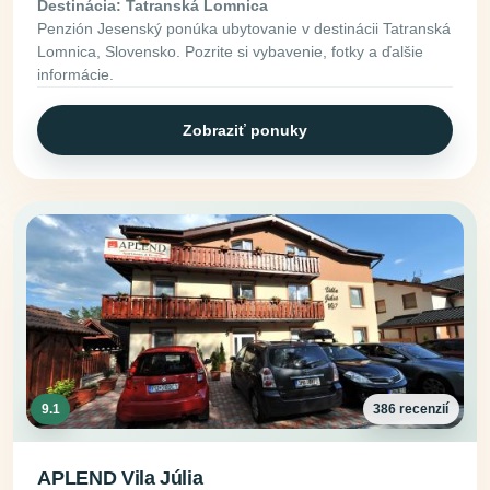
Destinácia: Tatranská Lomnica
Penzión Jesenský ponúka ubytovanie v destinácii Tatranská
Lomnica, Slovensko. Pozrite si vybavenie, fotky a ďalšie
informácie.
Zobraziť ponuky
9.1
386 recenzií
APLEND Vila Júlia