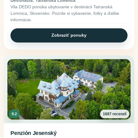
Destinácia: Tatranská Lomnica
Vila DEDO ponúka ubytovanie v destinácii Tatranská
Lomnica, Slovensko. Pozrite si vybavenie, fotky a ďalšie
informácie.
Zobraziť ponuky
9.2
1687 recenzií
Penzión Jesenský