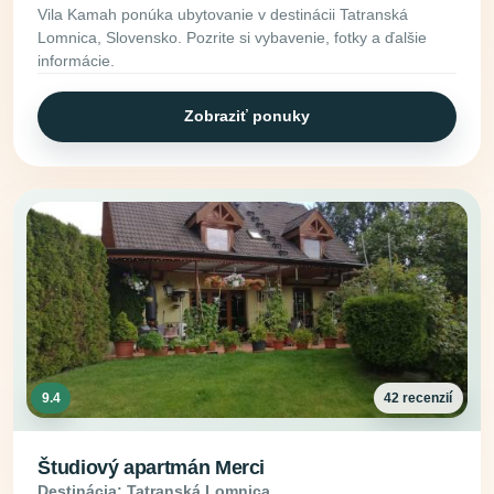
Vila Kamah ponúka ubytovanie v destinácii Tatranská
Lomnica, Slovensko. Pozrite si vybavenie, fotky a ďalšie
informácie.
Zobraziť ponuky
9.4
42 recenzií
Študiový apartmán Merci
Destinácia: Tatranská Lomnica