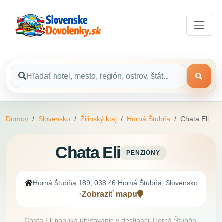
Domov
Slovensko
Žilinský kraj
Horná Štubňa
Chata Eli
Chata Eli
PENZIÓNY
Horná Štubňa 189, 038 46 Horná Štubňa, Slovensko
Zobraziť mapu
•
Chata Eli ponúka ubytovanie v destinácii Horná Štubňa,