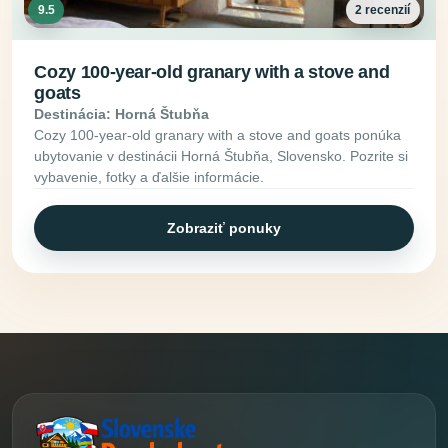
9.5
2 recenzií
Cozy 100-year-old granary with a stove and
goats
Destinácia: Horná Štubňa
Cozy 100-year-old granary with a stove and goats ponúka
ubytovanie v destinácii Horná Štubňa, Slovensko. Pozrite si
vybavenie, fotky a ďalšie informácie.
Zobraziť ponuky