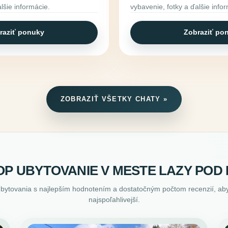
lšie informácie.
vybavenie, fotky a ďalšie info
raziť ponuky
Zobraziť po
ZOBRAZIŤ VŠETKY CHATY »
OP UBYTOVANIE V MESTE LAZY PO
ubytovania s najlepším hodnotením a dostatočným počtom recenzií, aby
najspoľahlivejší.