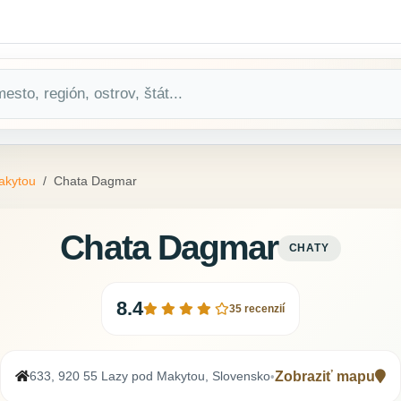
akytou
Chata Dagmar
Chata Dagmar
CHATY
8.4
35 recenzií
633, 920 55 Lazy pod Makytou, Slovensko
Zobraziť mapu
•