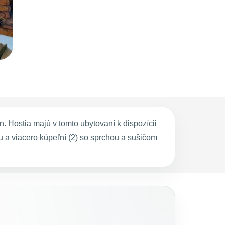
 Hostia majú v tomto ubytovaní k dispozícii
u a viacero kúpeľní (2) so sprchou a sušičom