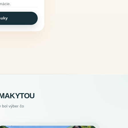
rmácie.
nuky
D MAKYTOU
 bol výber čo