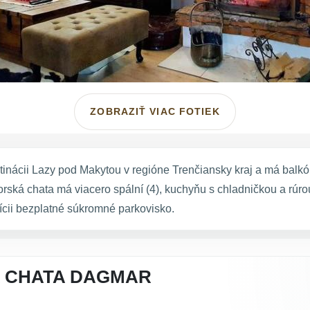
ZOBRAZIŤ VIAC FOTIEK
ácii Lazy pod Makytou v regióne Trenčiansky kraj a má balkón.
horská chata má viacero spální (4), kuchyňu s chladničkou a rúro
ícii bezplatné súkromné parkovisko.
A CHATA DAGMAR