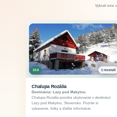
Vybrali sme 
10.0
1 recenzií
Chalupa Rozália
Destinácia: Lazy pod Makytou
Chalupa Rozália ponúka ubytovanie v destinácii
Lazy pod Makytou, Slovensko. Pozrite si
vybavenie, fotky a ďalšie informácie.