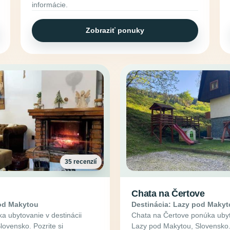
informácie.
Zobraziť ponuky
35 recenzií
Chata na Čertove
pod Makytou
Destinácia: Lazy pod Maky
 ubytovanie v destinácii
Chata na Čertove ponúka ubyto
ovensko. Pozrite si
Lazy pod Makytou, Slovensko. 