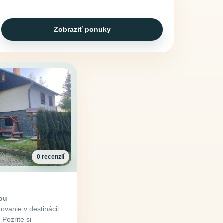
Zobraziť ponuky
0 recenzií
tou
vanie v destinácii
Pozrite si