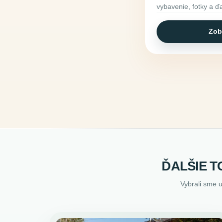
vybavenie, fotky a ďa
Zob
ĎALŠIE T
Vybrali sme 