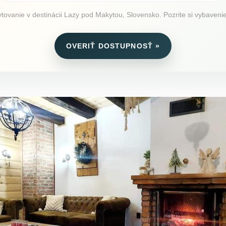
vanie v destinácii Lazy pod Makytou, Slovensko. Pozrite si vybavenie, 
OVERIŤ DOSTUPNOSŤ »