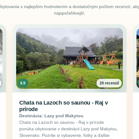
ubytovania s najlepším hodnotením a dostatočným počtom recenzií, aby
najspoľahlivejší.
9.9
20 recenzií
Chata na Lazoch so saunou - Raj v
prírode
Destinácia: Lazy pod Makytou
Chata na Lazoch so saunou - Raj v prírode
ponúka ubytovanie v destinácii Lazy pod Makytou,
Slovensko. Pozrite si vybavenie, fotky a ďalšie