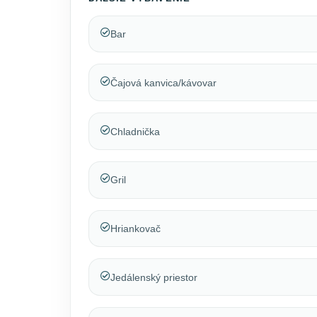
Bar
Čajová kanvica/kávovar
Chladnička
Gril
Hriankovač
Jedálenský priestor