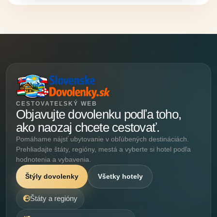
CESTOVATEĽSKÝ WEB
Objavujte dovolenku podľa toho,
ako naozaj chcete cestovať.
Pomáhame nájsť ubytovanie v obľúbených destináciách.
Prehliadajte štáty, regióny, mestá a vyberte si hotel podľa
hodnotenia a vybavenia.
Štýly dovolenky
Všetky hotely
Štáty a regióny