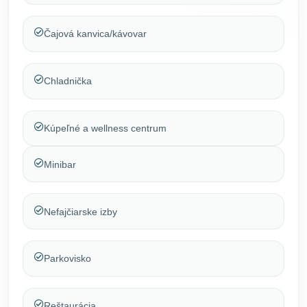
Čajová kanvica/kávovar
Chladnička
Kúpeľné a wellness centrum
Minibar
Nefajčiarske izby
Parkovisko
Reštaurácia