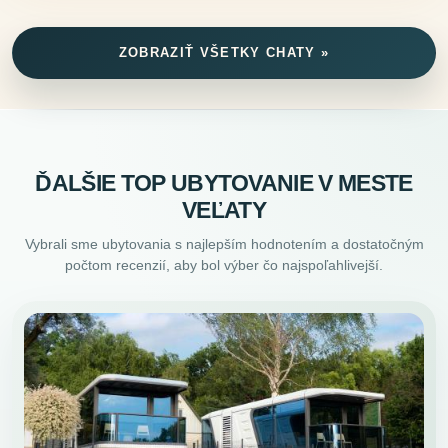
ZOBRAZIŤ VŠETKY CHATY »
ĎALŠIE TOP UBYTOVANIE V MESTE
VEĽATY
Vybrali sme ubytovania s najlepším hodnotením a dostatočným
počtom recenzií, aby bol výber čo najspoľahlivejší.