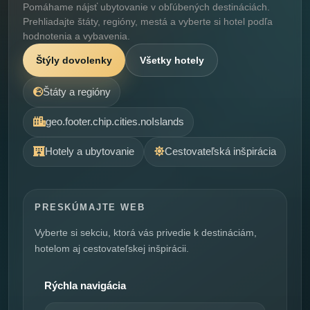
Pomáhame nájsť ubytovanie v obľúbených destináciách.
Prehliadajte štáty, regióny, mestá a vyberte si hotel podľa
hodnotenia a vybavenia.
Štýly dovolenky
Všetky hotely
Štáty a regióny
geo.footer.chip.cities.noIslands
Hotely a ubytovanie
Cestovateľská inšpirácia
PRESKÚMAJTE WEB
Vyberte si sekciu, ktorá vás privedie k destináciám,
hotelom aj cestovateľskej inšpirácii.
Rýchla navigácia