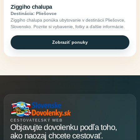
Ziggiho chalupa
Destinácia: Pliešovce
Ziggiho chalupa ponúka ubytovanie v destinácii Pliešovce,
Slovensko. Pozrite si vybavenie, fotky a ďalšie informácie.
Zobraziť ponuky
CESTOVATEĽSKÝ WEB
Objavujte dovolenku podľa toho,
ako naozaj chcete cestovať.