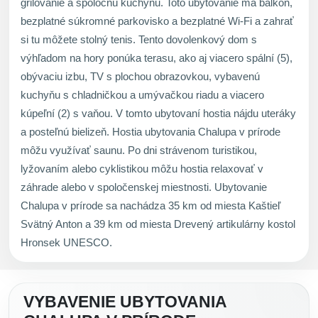
grilovanie a spoločnú kuchyňu. Toto ubytovanie má balkón,
bezplatné súkromné parkovisko a bezplatné Wi-Fi a zahrať
si tu môžete stolný tenis. Tento dovolenkový dom s
výhľadom na hory ponúka terasu, ako aj viacero spální (5),
obývaciu izbu, TV s plochou obrazovkou, vybavenú
kuchyňu s chladničkou a umývačkou riadu a viacero
kúpeľní (2) s vaňou. V tomto ubytovaní hostia nájdu uteráky
a posteľnú bielizeň. Hostia ubytovania Chalupa v prírode
môžu využívať saunu. Po dni strávenom turistikou,
lyžovaním alebo cyklistikou môžu hostia relaxovať v
záhrade alebo v spoločenskej miestnosti. Ubytovanie
Chalupa v prírode sa nachádza 35 km od miesta Kaštieľ
Svätný Anton a 39 km od miesta Drevený artikulárny kostol
Hronsek UNESCO.
VYBAVENIE UBYTOVANIA