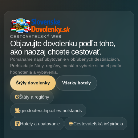
CESTOVATEĽSKÝ WEB
Objavujte dovolenku podľa toho,
ako naozaj chcete cestovať.
Pomáhame nájsť ubytovanie v obľúbených destináciách.
Prehliadajte štáty, regióny, mestá a vyberte si hotel podľa
hodnotenia a vybavenia.
Štýly dovolenky
Všetky hotely
Štáty a regióny
geo.footer.chip.cities.noIslands
Hotely a ubytovanie
Cestovateľská inšpirácia