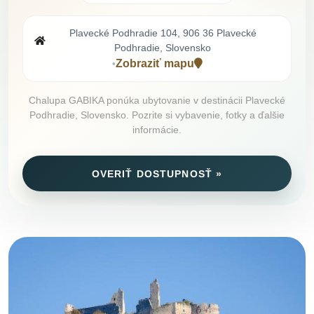
Plavecké Podhradie 104, 906 36 Plavecké
Podhradie, Slovensko
Zobraziť mapu
•
Chalupa GABIKA ponúka ubytovanie v destinácii Plavecké
Podhradie, Slovensko. Pozrite si vybavenie, fotky a ďalšie
informácie.
OVERIŤ DOSTUPNOSŤ »