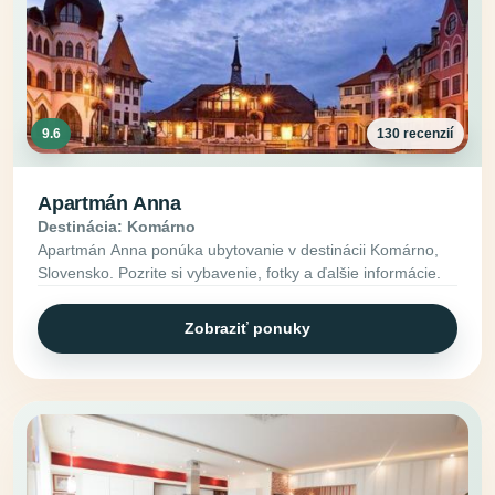
9.6
130 recenzií
Apartmán Anna
Destinácia: Komárno
Apartmán Anna ponúka ubytovanie v destinácii Komárno,
Slovensko. Pozrite si vybavenie, fotky a ďalšie informácie.
Zobraziť ponuky