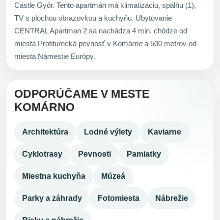
Castle Győr. Tento apartmán má klimatizáciu, spálňu (1),
TV s plochou obrazovkou a kuchyňu. Ubytovanie
CENTRAL Apartman 2 sa nachádza 4 min. chôdze od
miesta Protiturecká pevnosť v Komárne a 500 metrov od
miesta Námestie Európy.
ODPORÚČAME V MESTE
KOMÁRNO
Architektúra
Lodné výlety
Kaviarne
Cyklotrasy
Pevnosti
Pamiatky
Miestna kuchyňa
Múzeá
Parky a záhrady
Fotomiesta
Nábrežie