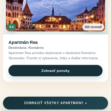
9.4
165 recenzií
Apartmán Rea
Destinácia: Komárno
Apartmán Rea ponúka ubytovanie v destinácii Komárno,
Slovensko. Pozrite si vybavenie, fotky a ďalšie informácie.
Zobraziť ponuky
ZOBRAZIŤ VŠETKY APARTMÁNY »